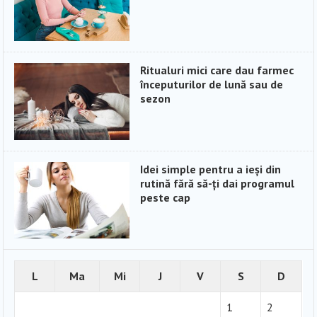
Ritualuri mici care dau farmec
începuturilor de lună sau de
sezon
Idei simple pentru a ieși din
rutină fără să-ți dai programul
peste cap
L
Ma
Mi
J
V
S
D
1
2