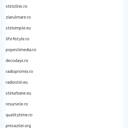
stirizilnic.ro
ziarulmare.ro
stirisimple.eu
life4style.ro
popestimedia.ro
decodays.ro
radiopromix.ro
radiostiri.eu
stiriurbane.eu
resursele.ro
qualitytime.ro
presazilei.org