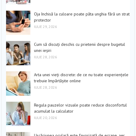
Oja închisă la culoare poate păta unghia fără un strat
protector
IULIE 29, 2026
Cum să discuți deschis cu prietenii despre bugetul
unei ieșiri
IULIE 28, 2026
Arta unei vieți discrete: de ce nu toate experiențele
trebuie împărtășite online
IULIE 28, 2026
Regula pauzelor vizuale poate reduce disconfortul
acumulat la calculator
IULIE 20, 2026
Uscăciunea oculară este favorizată de ecrane, aer