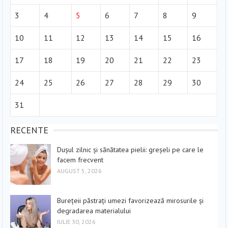
3
4
5
6
7
8
9
10
11
12
13
14
15
16
17
18
19
20
21
22
23
24
25
26
27
28
29
30
31
RECENTE
Dușul zilnic și sănătatea pielii: greșeli pe care le
facem frecvent
AUGUST 5, 2026
Burețeii păstrați umezi favorizează mirosurile și
degradarea materialului
IULIE 30, 2026