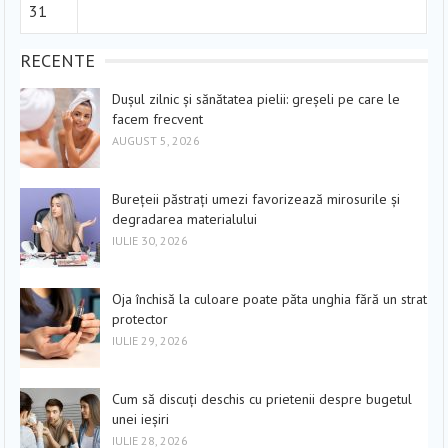
31
RECENTE
Dușul zilnic și sănătatea pielii: greșeli pe care le
facem frecvent
AUGUST 5, 2026
Burețeii păstrați umezi favorizează mirosurile și
degradarea materialului
IULIE 30, 2026
Oja închisă la culoare poate păta unghia fără un strat
protector
IULIE 29, 2026
Cum să discuți deschis cu prietenii despre bugetul
unei ieșiri
IULIE 28, 2026