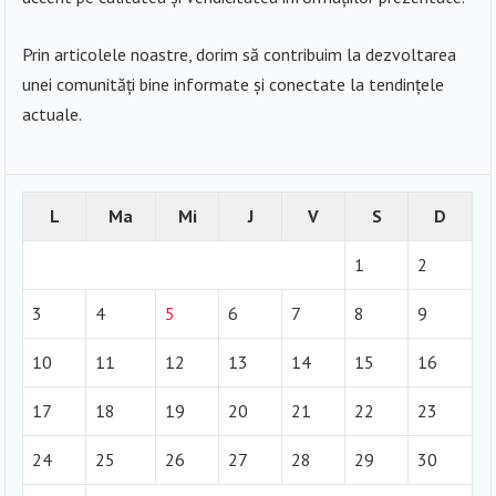
Prin articolele noastre, dorim să contribuim la dezvoltarea
unei comunități bine informate și conectate la tendințele
actuale.
L
Ma
Mi
J
V
S
D
1
2
3
4
5
6
7
8
9
10
11
12
13
14
15
16
17
18
19
20
21
22
23
24
25
26
27
28
29
30