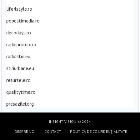
life4style.ro
popestimedia.ro
decodays.ro
radiopromix.ro
radiostiri.eu
stiriurbane.eu
resursele.ro
qualitytime.ro
presazilei.org
INSIGHT VISION
© 2024
DESPRE NOI
CONTACT
POLITICĂ DE CONFIDENȚIALITATE