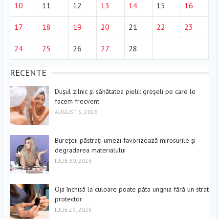
10
11
12
13
14
15
16
17
18
19
20
21
22
23
24
25
26
27
28
RECENTE
Dușul zilnic și sănătatea pielii: greșeli pe care le
facem frecvent
AUGUST 5, 2026
Burețeii păstrați umezi favorizează mirosurile și
degradarea materialului
IULIE 30, 2026
Oja închisă la culoare poate păta unghia fără un strat
protector
IULIE 29, 2026