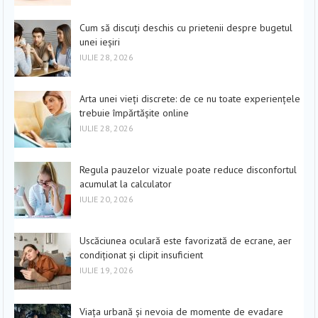
Cum să discuți deschis cu prietenii despre bugetul
unei ieșiri
IULIE 28, 2026
Arta unei vieți discrete: de ce nu toate experiențele
trebuie împărtășite online
IULIE 28, 2026
Regula pauzelor vizuale poate reduce disconfortul
acumulat la calculator
IULIE 20, 2026
Uscăciunea oculară este favorizată de ecrane, aer
condiționat și clipit insuficient
IULIE 19, 2026
Viața urbană și nevoia de momente de evadare