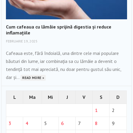
Cum cafeaua cu lămâie sprijină digestia și reduce
inflamațiile
FEBRUARIE 19, 2025
Cafeaua este, fără îndoială, una dintre cele mai populare
băuturi din lume, iar combinația sa cu lămâie a devenit o
tendință tot mai apreciată, nu doar pentru gustul său unic,
dar și...
READ MORE »
L
Ma
Mi
J
V
S
D
1
2
3
4
5
6
7
8
9