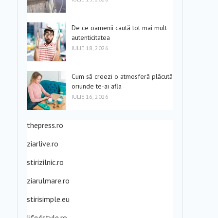
De ce oamenii caută tot mai mult
autenticitatea
IULIE 18, 2026
Cum să creezi o atmosferă plăcută
oriunde te-ai afla
IULIE 16, 2026
thepress.ro
ziarlive.ro
stirizilnic.ro
ziarulmare.ro
stirisimple.eu
life4style.ro