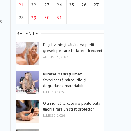
21
22
23
24
25
26
27
28
29
30
31
lo
RECENTE
Dușul zilnic și sănătatea pielii:
greșeli pe care le facem frecvent
AUGUST 5, 2026
Burețeii păstrați umezi
favorizează mirosurile și
degradarea materialului
IULIE 30, 2026
Oja închisă la culoare poate păta
unghia fără un strat protector
IULIE 29, 2026