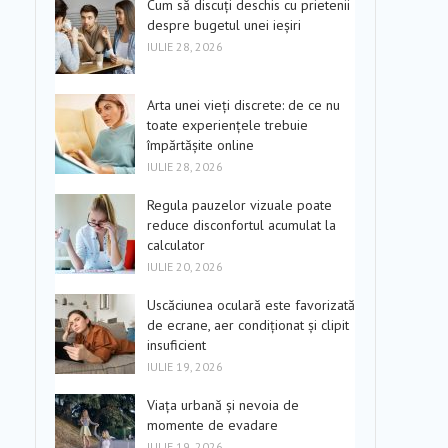
Cum să discuți deschis cu prietenii
despre bugetul unei ieșiri
IULIE 28, 2026
Arta unei vieți discrete: de ce nu
toate experiențele trebuie
împărtășite online
IULIE 28, 2026
Regula pauzelor vizuale poate
reduce disconfortul acumulat la
calculator
IULIE 20, 2026
Uscăciunea oculară este favorizată
de ecrane, aer condiționat și clipit
insuficient
IULIE 19, 2026
Viața urbană și nevoia de
momente de evadare
IULIE 19, 2026