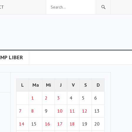
CT
IMP LIBER
L
Ma
Mi
J
V
S
D
1
2
3
4
5
6
7
8
9
10
11
12
13
14
15
16
17
18
19
20