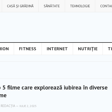
CASĂ ȘI GRĂDINĂ
SĂNĂTATE
TEHNOLOGIE
CONTA
HION
FITNESS
INTERNET
NUTRIȚIE
T
 5 filme care explorează iubirea în diverse
rme
REDACȚIA
—
IULIE 2, 2025