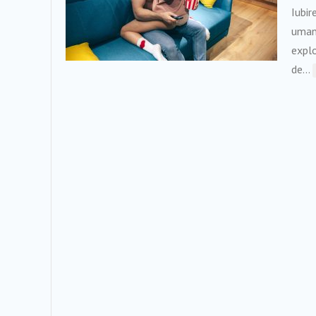
Iubir
uman
explo
de...