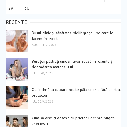
29
30
RECENTE
Dușul zilnic și sănătatea pielii: greșeli pe care le
facem frecvent
AUGUST 5, 2026
Burețeii păstrați umezi favorizează mirosurile și
degradarea materialului
IULIE 30, 2026
Oja închisă la culoare poate păta unghia fără un strat
protector
IULIE 29, 2026
Cum să discuți deschis cu prietenii despre bugetul
unei ieșiri