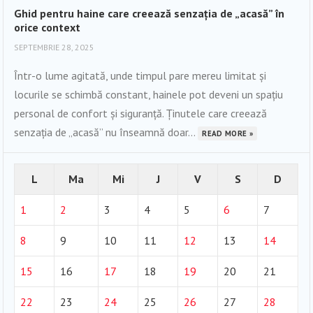
Ghid pentru haine care creează senzația de „acasă” în
orice context
SEPTEMBRIE 28, 2025
Într-o lume agitată, unde timpul pare mereu limitat și
locurile se schimbă constant, hainele pot deveni un spațiu
personal de confort și siguranță. Ținutele care creează
senzația de „acasă” nu înseamnă doar...
READ MORE »
L
Ma
Mi
J
V
S
D
1
2
3
4
5
6
7
8
9
10
11
12
13
14
15
16
17
18
19
20
21
22
23
24
25
26
27
28