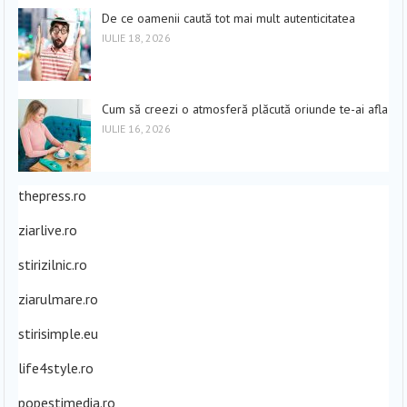
De ce oamenii caută tot mai mult autenticitatea
IULIE 18, 2026
Cum să creezi o atmosferă plăcută oriunde te-ai afla
IULIE 16, 2026
thepress.ro
ziarlive.ro
stirizilnic.ro
ziarulmare.ro
stirisimple.eu
life4style.ro
popestimedia.ro