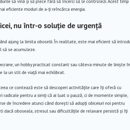
ndurile să vină și să plece fără să încerci să le controlezi. Acest timp
i eficiente moduri de a-ți reîncărca energia.
cei, nu într-o soluție de urgență
 ajung la limita oboselii. În realitate, este mai eficient să introd
l să se acumuleze.
ecrane, un hobby practicat constant sau câteva minute de liniște î
 la un stil de viață mai echilibrat.
ceea ce contează este să descoperi activitățile care îți oferă cu
ri radicale pentru a simți că ai luat o pauză, ci de momente simple,
se de încredere atunci când dorești să adopți obiceiuri noi pentru
i dacă oboseala, stresul sau dificultățile de relaxare persistă și îți