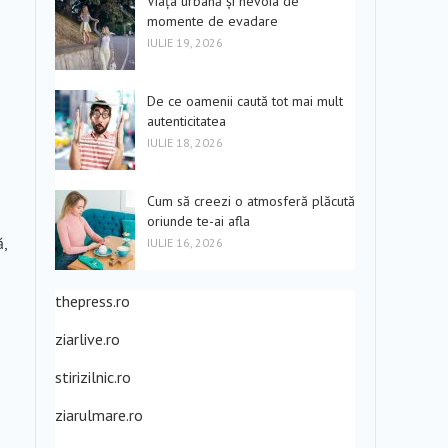
Viața urbană și nevoia de
momente de evadare
IULIE 19, 2026
De ce oamenii caută tot mai mult
autenticitatea
IULIE 18, 2026
Cum să creezi o atmosferă plăcută
oriunde te-ai afla
ă,
IULIE 16, 2026
thepress.ro
ziarlive.ro
stirizilnic.ro
ziarulmare.ro