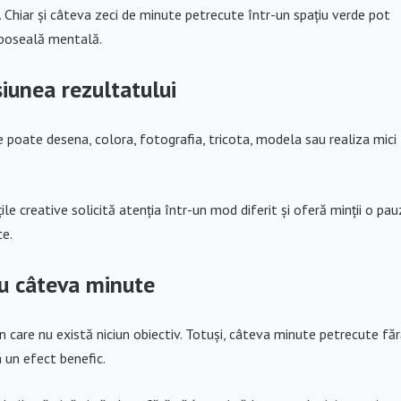
. Chiar și câteva zeci de minute petrecute într-un spațiu verde pot
oboseală mentală.
siunea rezultatului
ne poate desena, colora, fotografia, tricota, modela sau realiza mici
ile creative solicită atenția într-un mod diferit și oferă minții o pa
ce.
ru câteva minute
n care nu există niciun obiectiv. Totuși, câteva minute petrecute fă
a un efect benefic.