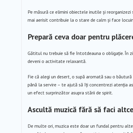
Pe măsură ce elimini obiectele inutile și reorganizezi 
mai aerisit contribuie la o stare de calm și face locui
Prepară ceva doar pentru plăce
Gătitul nu trebuie să fie întotdeauna o obligație. În z
deveni o activitate relaxantă.
Fie că alegi un desert, o supă aromată sau o băutură 
până la servire – te ajută să îți concentrezi atenția 
un efect surprinzător asupra stării de spirit.
Ascultă muzică fără să faci altc
De multe ori, muzica este doar un fundal pentru alte a