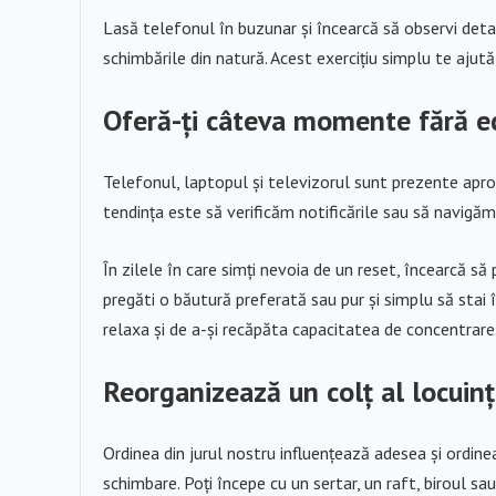
Lasă telefonul în buzunar și încearcă să observi detalii
schimbările din natură. Acest exercițiu simplu te ajută
Oferă-ți câteva momente fără e
Telefonul, laptopul și televizorul sunt prezente aproa
tendința este să verificăm notificările sau să navigăm
În zilele în care simți nevoia de un reset, încearcă să 
pregăti o băutură preferată sau pur și simplu să stai î
relaxa și de a-și recăpăta capacitatea de concentrare
Reorganizează un colț al locuinț
Ordinea din jurul nostru influențează adesea și ordine
schimbare. Poți începe cu un sertar, un raft, biroul sau