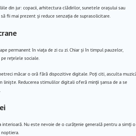
le din jur: copacii, arhitectura clădirilor, sunetele orașului sau
 să fii mai prezent și reduce senzația de suprasolicitare.
crane
pe permanent în viața de zi cu zi. Chiar și în timpul pauzelor,
 pe rețelele sociale.
petreci măcar o oră fără dispozitive digitale. Poți citi, asculta muzic
n liniște. Reducerea stimulilor digitali oferă minții șansa de a se
.
ei
a interioară. Nu este nevoie de o curățenie generală pentru a simți o
 noptiera.