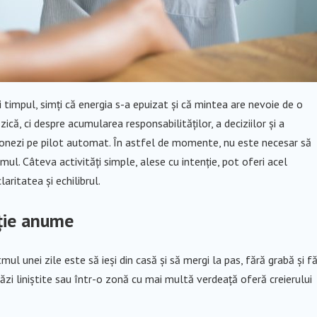
zi timpul, simți că energia s-a epuizat și că mintea are nevoie de o
ă, ci despre acumularea responsabilităților, a deciziilor și a
cționezi pe pilot automat. În astfel de momente, nu este necesar să
ul. Câteva activități simple, alese cu intenție, pot oferi acel
aritatea și echilibrul.
ație anume
l unei zile este să ieși din casă și să mergi la pas, fără grabă și f
răzi liniștite sau într-o zonă cu mai multă verdeață oferă creierului