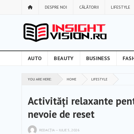
DESPRE NOI
CĂLĂTORII
LIFESTYLE
AUTO
BEAUTY
BUSINESS
FAS
YOU ARE HERE:
HOME
LIFESTYLE
Activități relaxante pent
nevoie de reset
REDACȚIA
—
IULIE 5, 2026