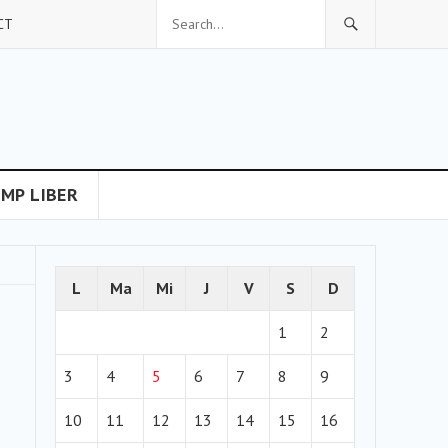
CT
IMP LIBER
L
Ma
Mi
J
V
S
D
1
2
3
4
5
6
7
8
9
10
11
12
13
14
15
16