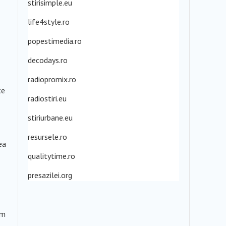
stirisimple.eu
life4style.ro
popestimedia.ro
decodays.ro
radiopromix.ro
te
radiostiri.eu
stiriurbane.eu
resursele.ro
ea
qualitytime.ro
presazilei.org
um