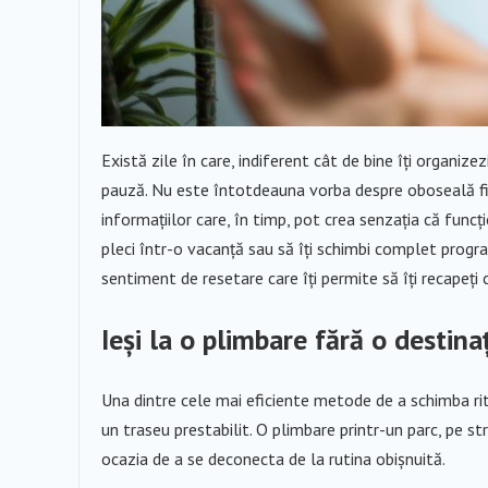
Există zile în care, indiferent cât de bine îți organize
pauză. Nu este întotdeauna vorba despre oboseală fizic
informațiilor care, în timp, pot crea senzația că fun
pleci într-o vacanță sau să îți schimbi complet program
sentiment de resetare care îți permite să îți recapeți cl
Ieși la o plimbare fără o destin
Una dintre cele mai eficiente metode de a schimba ritmu
un traseu prestabilit. O plimbare printr-un parc, pe st
ocazia de a se deconecta de la rutina obișnuită.