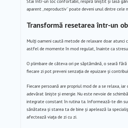
Stai într-un loc confortabil, respiră liniștit și lasă gâ
aparent „neproductiv” poate deveni unul dintre cele ma
Transformă resetarea într-un obi
Mulți oameni caută metode de relaxare doar atunci când
astfel de momente în mod regulat, înainte ca stresu
O plimbare de câteva ori pe săptămână, o seară fără 
fiecare zi pot preveni senzația de epuizare și contribuie
Fiecare persoană are propriul mod de a se relaxa, iar 
adevărat liniște și energie. Nu este nevoie de schimbă
integrate constant în rutina ta. Informează-te din sur
sănătatea și starea ta de bine și apelează la specialișt
afectează viața de zi cu zi.