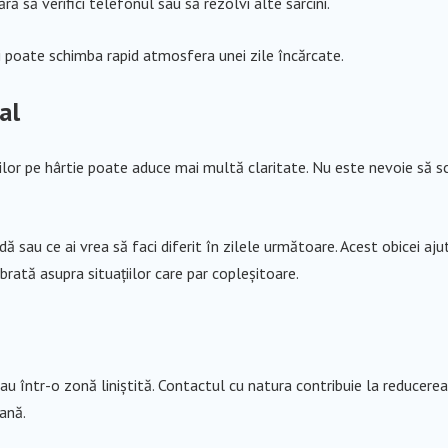
ră să verifici telefonul sau să rezolvi alte sarcini.
și poate schimba rapid atmosfera unei zile încărcate.
al
or pe hârtie poate aduce mai multă claritate. Nu este nevoie să scr
dă sau ce ai vrea să faci diferit în zilele următoare. Acest obicei aju
ibrată asupra situațiilor care par copleșitoare.
 sau într-o zonă liniștită. Contactul cu natura contribuie la reducerea
iană.