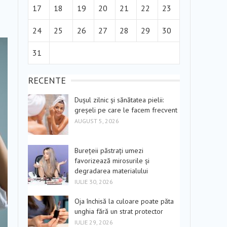
17
18
19
20
21
22
23
24
25
26
27
28
29
30
31
RECENTE
Dușul zilnic și sănătatea pielii:
greșeli pe care le facem frecvent
AUGUST 5, 2026
Burețeii păstrați umezi
favorizează mirosurile și
degradarea materialului
IULIE 30, 2026
Oja închisă la culoare poate păta
unghia fără un strat protector
IULIE 29, 2026