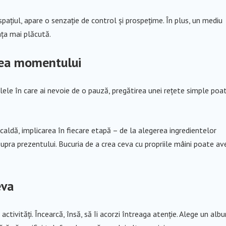
spațiul, apare o senzație de control și prospețime. În plus, un mediu
nța mai plăcută.
rea momentului
ilele în care ai nevoie de o pauză, pregătirea unei rețete simple poa
caldă, implicarea în fiecare etapă – de la alegerea ingredientelor
asupra prezentului. Bucuria de a crea ceva cu propriile mâini poate av
eva
ctivități. Încearcă, însă, să îi acorzi întreaga atenție. Alege un alb