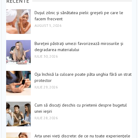
RECENTE
Dușul zilnic și sănătatea pielii: greșeli pe care le
facem frecvent
AUGUST 5, 2026
Burețeii păstrați umezi favorizează mirosurile și
degradarea materialului
IULIE 30, 2026
Oja închisă la culoare poate păta unghia fără un strat
protector
IULIE 29, 2026
Cum să discuți deschis cu prietenii despre bugetul
unei ieșiri
IULIE 28, 2026
Arta unei vieți discrete: de ce nu toate experiențele