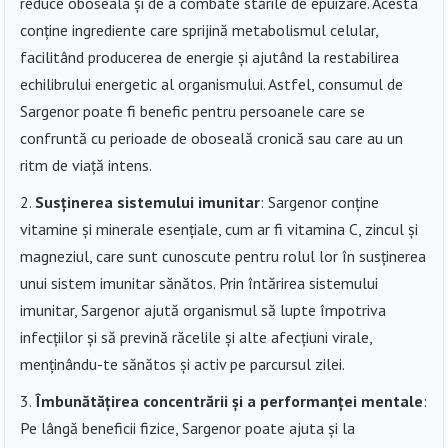
reduce oboseala și de a combate stările de epuizare. Acesta
conține ingrediente care sprijină metabolismul celular,
facilitând producerea de energie și ajutând la restabilirea
echilibrului energetic al organismului. Astfel, consumul de
Sargenor poate fi benefic pentru persoanele care se
confruntă cu perioade de oboseală cronică sau care au un
ritm de viață intens.
Susținerea sistemului imunitar
: Sargenor conține
vitamine și minerale esențiale, cum ar fi vitamina C, zincul și
magneziul, care sunt cunoscute pentru rolul lor în susținerea
unui sistem imunitar sănătos. Prin întărirea sistemului
imunitar, Sargenor ajută organismul să lupte împotriva
infecțiilor și să prevină răcelile și alte afecțiuni virale,
menținându-te sănătos și activ pe parcursul zilei.
Îmbunătățirea concentrării și a performanței mentale
:
Pe lângă beneficii fizice, Sargenor poate ajuta și la