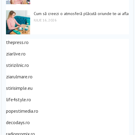
Cum să creezi o atmosferă plăcută oriunde te-ai afla
IULIE 16, 2026
thepress.ro
ziarlive.ro
stirizilnic.ro
ziarulmare.ro
stirisimple.eu
life4style.ro
popestimedia.ro
decodays.ro
radiopromix.ro