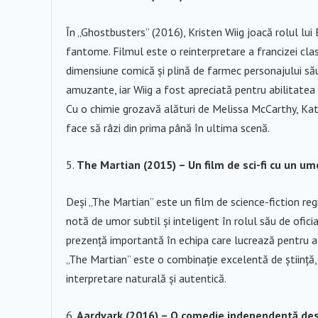
În „Ghostbusters” (2016), Kristen Wiig joacă rolul lui 
fantome. Filmul este o reinterpretare a francizei clas
dimensiune comică și plină de farmec personajului să
amuzante, iar Wiig a fost apreciată pentru abilitatea 
Cu o chimie grozavă alături de Melissa McCarthy, Kat
face să râzi din prima până în ultima scenă.
The Martian (2015) – Un film de sci-fi cu un um
Deși „The Martian” este un film de science-fiction reg
notă de umor subtil și inteligent în rolul său de ofici
prezență importantă în echipa care lucrează pentru 
„The Martian” este o combinație excelentă de știință,
interpretare naturală și autentică.
Aardvark (2016) – O comedie independentă despr