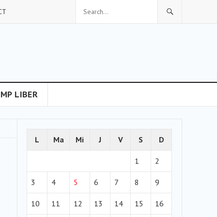
CT
IMP LIBER
L
Ma
Mi
J
V
S
D
1
2
3
4
5
6
7
8
9
10
11
12
13
14
15
16