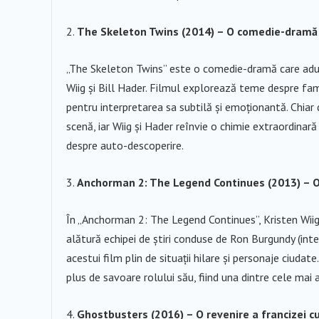
The Skeleton Twins (2014) – O comedie-dramă 
„The Skeleton Twins” este o comedie-dramă care aduce 
Wiig și Bill Hader. Filmul explorează teme despre famil
pentru interpretarea sa subtilă și emoționantă. Chia
scenă, iar Wiig și Hader reînvie o chimie extraordin
despre auto-descoperire.
Anchorman 2: The Legend Continues (2013) – O
În „Anchorman 2: The Legend Continues”, Kristen Wiig j
alătură echipei de știri conduse de Ron Burgundy (inte
acestui film plin de situații hilare și personaje ciuda
plus de savoare rolului său, fiind una dintre cele mai
Ghostbusters (2016) – O revenire a francizei c