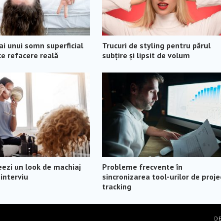
 ai unui somn superficial
Trucuri de styling pentru părul
e refacere reală
subțire și lipsit de volum
eezi un look de machiaj
Probleme frecvente în
interviu
sincronizarea tool-urilor de proje
tracking
DE