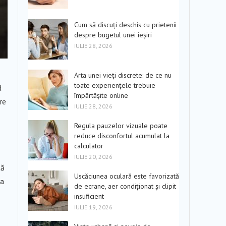
Cum să discuți deschis cu prietenii
despre bugetul unei ieșiri
IULIE 28, 2026
Arta unei vieți discrete: de ce nu
toate experiențele trebuie
d
împărtășite online
re
IULIE 28, 2026
Regula pauzelor vizuale poate
reduce disconfortul acumulat la
calculator
IULIE 20, 2026
tă
Uscăciunea oculară este favorizată
 a
de ecrane, aer condiționat și clipit
insuficient
IULIE 19, 2026