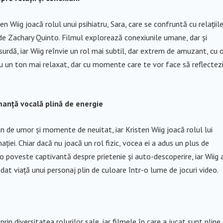
 Wiig joacă rolul unui psihiatru, Sara, care se confruntă cu relațiil
 de Zachary Quinto. Filmul explorează conexiunile umane, dar și
rdă, iar Wiig reînvie un rol mai subtil, dar extrem de amuzant, cu 
u un ton mai relaxat, dar cu momente care te vor face să reflectez
manță vocală plină de energie
in de umor și momente de neuitat, iar Kristen Wiig joacă rolul lui
ației. Chiar dacă nu joacă un rol fizic, vocea ei a adus un plus de
o poveste captivantă despre prietenie și auto-descoperire, iar Wiig 
dat viață unui personaj plin de culoare într-o lume de jocuri video.
rin diversitatea rolurilor sale, iar filmele în care a jucat sunt pline