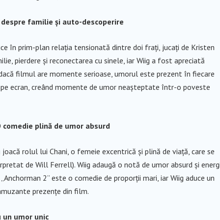
despre familie și auto-descoperire
în prim-plan relația tensionată dintre doi frați, jucați de Kristen
ie, pierdere și reconectarea cu sinele, iar Wiig a fost apreciată
r dacă filmul are momente serioase, umorul este prezent în fiecare
ară pe ecran, creând momente de umor neașteptate într-o poveste
 comedie plină de umor absurd
oacă rolul lui Chani, o femeie excentrică și plină de viață, care se
rpretat de Will Ferrell). Wiig adaugă o notă de umor absurd și energ
te. „Anchorman 2” este o comedie de proporții mari, iar Wiig aduce un
 amuzante prezențe din film.
u un umor unic