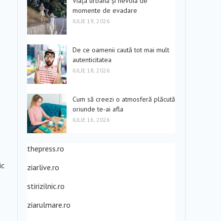
Viața urbană și nevoia de
momente de evadare
IULIE 19, 2026
De ce oamenii caută tot mai mult
autenticitatea
IULIE 18, 2026
Cum să creezi o atmosferă plăcută
oriunde te-ai afla
IULIE 16, 2026
thepress.ro
ic
ziarlive.ro
stirizilnic.ro
ziarulmare.ro