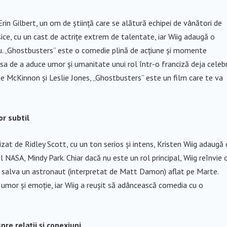
Erin Gilbert, un om de știință care se alătură echipei de vânători de
ice, cu un cast de actrițe extrem de talentate, iar Wiig adaugă o
u. „Ghostbusters” este o comedie plină de acțiune și momente
sa de a aduce umor și umanitate unui rol într-o franciză deja celebr
e McKinnon și Leslie Jones, „Ghostbusters” este un film care te va
or subtil
izat de Ridley Scott, cu un ton serios și intens, Kristen Wiig adaugă 
al NASA, Mindy Park. Chiar dacă nu este un rol principal, Wiig reînvie 
a salva un astronaut (interpretat de Matt Damon) aflat pe Marte.
 umor și emoție, iar Wiig a reușit să adâncească comedia cu o
e relații și conexiuni