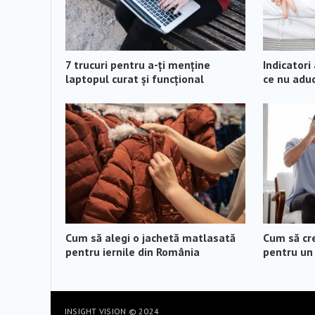
7 trucuri pentru a-ți menține
Indicatori
laptopul curat și funcțional
ce nu aduc
Cum să alegi o jachetă matlasată
Cum să cr
pentru iernile din România
pentru un 
INSIGHT VISION
© 2024