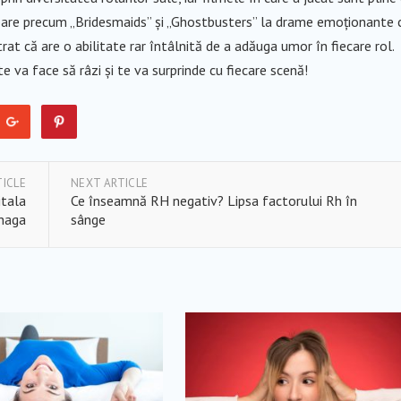
are precum „Bridesmaids” și „Ghostbusters” la drame emoționante 
at că are o abilitate rar întâlnită de a adăuga umor în fiecare rol.
te va face să râzi și te va surprinde cu fiecare scenă!
TICLE
NEXT ARTICLE
itala
Ce înseamnă RH negativ? Lipsa factorului Rh în
haga
sânge