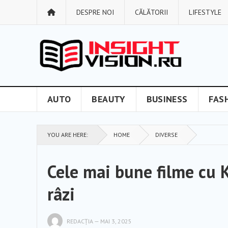
DESPRE NOI
CĂLĂTORII
LIFESTYLE
AUTO
BEAUTY
BUSINESS
FAS
YOU ARE HERE:
HOME
DIVERSE
Cele mai bune filme cu K
râzi
REDACȚIA
—
MAI 3, 2025