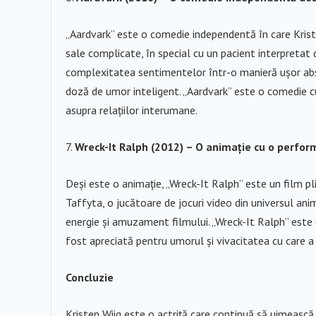
„Aardvark” este o comedie independentă în care Kristen
sale complicate, în special cu un pacient interpretat
complexitatea sentimentelor într-o manieră ușor absu
doză de umor inteligent. „Aardvark” este o comedie c
asupra relațiilor interumane.
Wreck-It Ralph (2012) – O animație cu o perfor
Deși este o animație, „Wreck-It Ralph” este un film pl
Taffyta, o jucătoare de jocuri video din universul anim
energie și amuzament filmului. „Wreck-It Ralph” este 
fost apreciată pentru umorul și vivacitatea cu care a 
Concluzie
Kristen Wiig este o actriță care continuă să uimească p