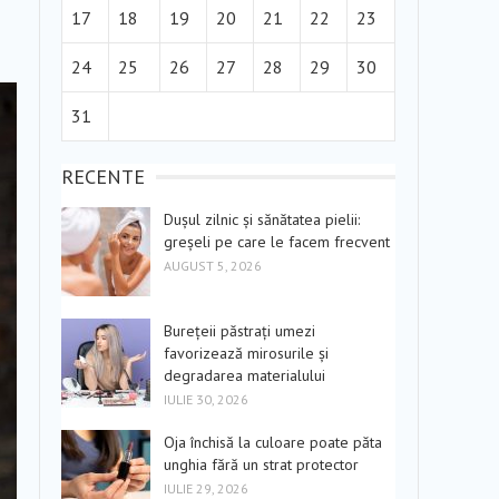
17
18
19
20
21
22
23
24
25
26
27
28
29
30
31
RECENTE
Dușul zilnic și sănătatea pielii:
greșeli pe care le facem frecvent
AUGUST 5, 2026
Burețeii păstrați umezi
favorizează mirosurile și
degradarea materialului
IULIE 30, 2026
Oja închisă la culoare poate păta
unghia fără un strat protector
IULIE 29, 2026