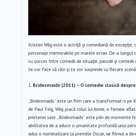
Kristen Wiig este o actriță și comediană de excepție,
personaje memorabile pe marele ecran. De-a lungul ca
cu succes între comedii de situație, parodii și comedi
te vor face să râzi și te vor surprinde cu fiecare scenă
Bridesmaids (2011) – O comedie clasică despre 
„Bridesmaids” este un film care a transformat-o pe K
de Paul Feig, Wiig joacă rolul lui Annie, o femeie afla
prietenei sale. „Bridesmaids” este plin de momente hil
abilitatea de a aduce o umanitate profundă unui person
adus o nominalizare la premiile Oscar, iar filmul a dev