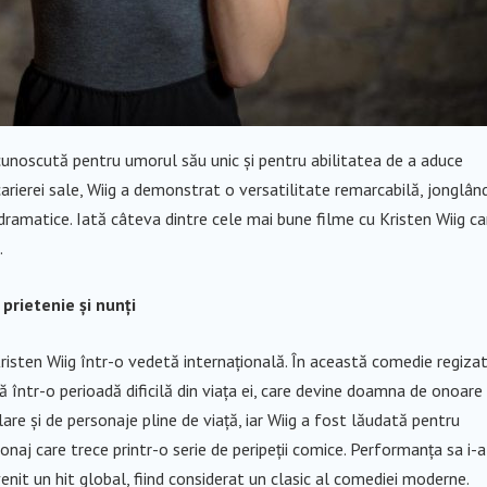
 cunoscută pentru umorul său unic și pentru abilitatea de a aduce
rierei sale, Wiig a demonstrat o versatilitate remarcabilă, jonglân
i dramatice. Iată câteva dintre cele mai bune filme cu Kristen Wiig ca
.
prietenie și nunți
risten Wiig într-o vedetă internațională. În această comedie regiza
tă într-o perioadă dificilă din viața ei, care devine doamna de onoare
are și de personaje pline de viață, iar Wiig a fost lăudată pentru
aj care trece printr-o serie de peripeții comice. Performanța sa i-a
enit un hit global, fiind considerat un clasic al comediei moderne.