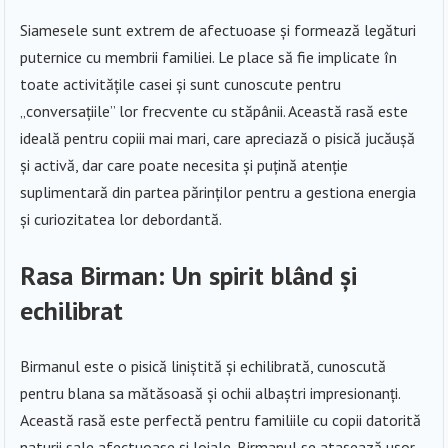
Siamesele sunt extrem de afectuoase și formează legături
puternice cu membrii familiei. Le place să fie implicate în
toate activitățile casei și sunt cunoscute pentru
„conversațiile” lor frecvente cu stăpânii. Această rasă este
ideală pentru copiii mai mari, care apreciază o pisică jucăușă
și activă, dar care poate necesita și puțină atenție
suplimentară din partea părinților pentru a gestiona energia
și curiozitatea lor debordantă.
Rasa Birman: Un spirit blând și
echilibrat
Birmanul este o pisică liniștită și echilibrată, cunoscută
pentru blana sa mătăsoasă și ochii albaștri impresionanți.
Această rasă este perfectă pentru familiile cu copii datorită
naturii sale afectuoase și loiale. Birmanul se atașează ușor