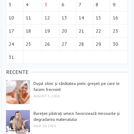
3
4
5
6
7
8
9
10
11
12
13
14
15
16
17
18
19
20
21
22
23
24
25
26
27
28
29
30
31
RECENTE
Dușul zilnic și sănătatea pielii: greșeli pe care le
facem frecvent
AUGUST 5, 2026
Burețeii păstrați umezi favorizează mirosurile și
degradarea materialului
IULIE 30, 2026