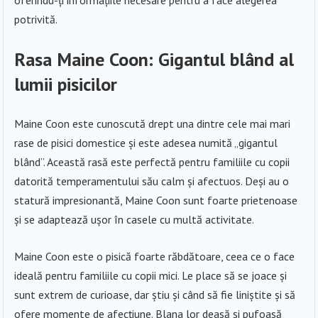
oferindu-ți informațiile necesare pentru a face alegerea
potrivită.
Rasa Maine Coon: Gigantul blând al
lumii pisicilor
Maine Coon este cunoscută drept una dintre cele mai mari
rase de pisici domestice și este adesea numită „gigantul
blând”. Această rasă este perfectă pentru familiile cu copii
datorită temperamentului său calm și afectuos. Deși au o
statură impresionantă, Maine Coon sunt foarte prietenoase
și se adaptează ușor în casele cu multă activitate.
Maine Coon este o pisică foarte răbdătoare, ceea ce o face
ideală pentru familiile cu copii mici. Le place să se joace și
sunt extrem de curioase, dar știu și când să fie liniștite și să
ofere momente de afecțiune. Blana lor deasă și pufoasă