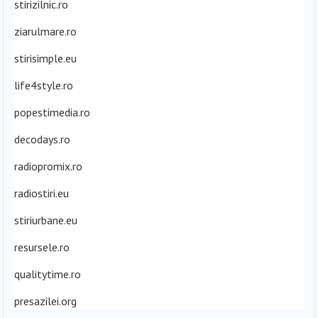
stirizilnic.ro
ziarulmare.ro
stirisimple.eu
life4style.ro
popestimedia.ro
decodays.ro
radiopromix.ro
radiostiri.eu
stiriurbane.eu
resursele.ro
qualitytime.ro
presazilei.org