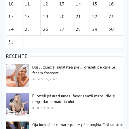
10
11
12
13
14
15
16
17
18
19
20
21
22
23
24
25
26
27
28
29
30
31
RECENTE
Dușul zilnic și sănătatea pielii: greșeli pe care le
facem frecvent
AUGUST 5, 2026
Burețeii păstrați umezi favorizează mirosurile și
degradarea materialului
IULIE 30, 2026
Oja închisă la culoare poate păta unghia fără un strat