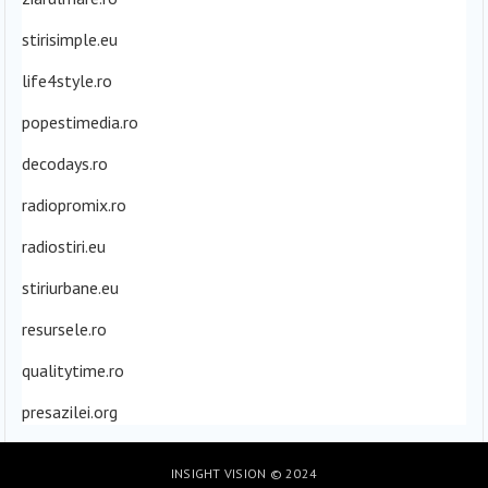
stirisimple.eu
life4style.ro
popestimedia.ro
decodays.ro
radiopromix.ro
radiostiri.eu
stiriurbane.eu
resursele.ro
qualitytime.ro
presazilei.org
INSIGHT VISION
© 2024