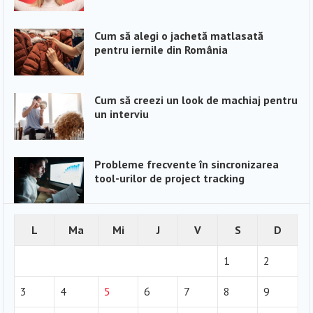
Cum să alegi o jachetă matlasată
pentru iernile din România
Cum să creezi un look de machiaj pentru
un interviu
Probleme frecvente în sincronizarea
tool-urilor de project tracking
L
Ma
Mi
J
V
S
D
1
2
3
4
5
6
7
8
9