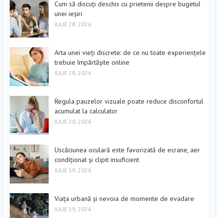
Cum să discuți deschis cu prietenii despre bugetul
unei ieșiri
IULIE 28, 2026
Arta unei vieți discrete: de ce nu toate experiențele
trebuie împărtășite online
IULIE 28, 2026
Regula pauzelor vizuale poate reduce disconfortul
acumulat la calculator
IULIE 20, 2026
Uscăciunea oculară este favorizată de ecrane, aer
condiționat și clipit insuficient
IULIE 19, 2026
Viața urbană și nevoia de momente de evadare
IULIE 19, 2026