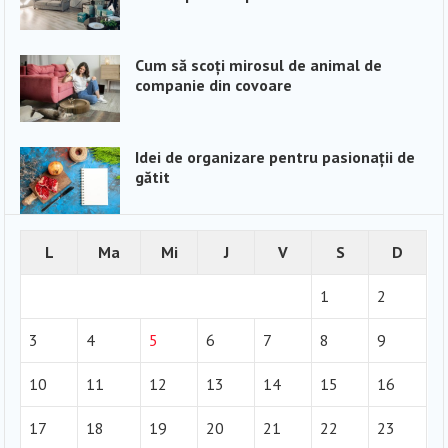
Cum să scoți mirosul de animal de
companie din covoare
Idei de organizare pentru pasionații de
gătit
L
Ma
Mi
J
V
S
D
1
2
3
4
5
6
7
8
9
10
11
12
13
14
15
16
17
18
19
20
21
22
23