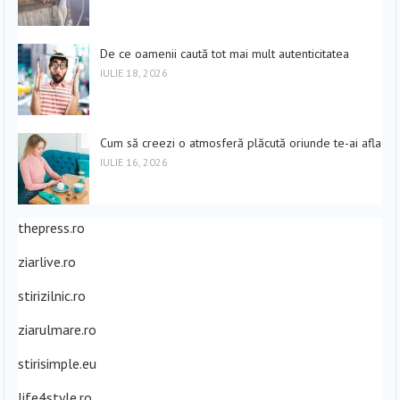
De ce oamenii caută tot mai mult autenticitatea
IULIE 18, 2026
Cum să creezi o atmosferă plăcută oriunde te-ai afla
IULIE 16, 2026
thepress.ro
ziarlive.ro
stirizilnic.ro
ziarulmare.ro
stirisimple.eu
life4style.ro