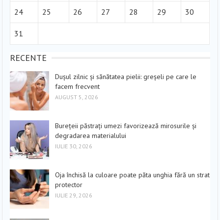
24
25
26
27
28
29
30
31
RECENTE
Dușul zilnic și sănătatea pielii: greșeli pe care le
facem frecvent
AUGUST 5, 2026
Burețeii păstrați umezi favorizează mirosurile și
degradarea materialului
IULIE 30, 2026
Oja închisă la culoare poate păta unghia fără un strat
protector
IULIE 29, 2026