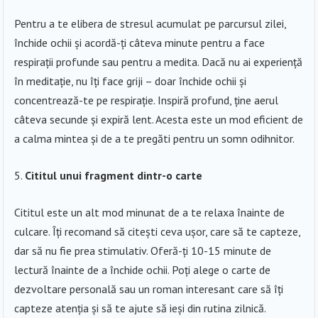
Pentru a te elibera de stresul acumulat pe parcursul zilei,
închide ochii și acordă-ți câteva minute pentru a face
respirații profunde sau pentru a medita. Dacă nu ai experiență
în meditație, nu îți face griji – doar închide ochii și
concentrează-te pe respirație. Inspiră profund, ține aerul
câteva secunde și expiră lent. Acesta este un mod eficient de
a calma mintea și de a te pregăti pentru un somn odihnitor.
Cititul unui fragment dintr-o carte
Cititul este un alt mod minunat de a te relaxa înainte de
culcare. Îți recomand să citești ceva ușor, care să te capteze,
dar să nu fie prea stimulativ. Oferă-ți 10-15 minute de
lectură înainte de a închide ochii. Poți alege o carte de
dezvoltare personală sau un roman interesant care să îți
capteze atenția și să te ajute să ieși din rutina zilnică.