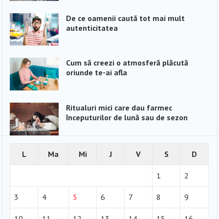
De ce oamenii caută tot mai mult
autenticitatea
Cum să creezi o atmosferă plăcută
oriunde te-ai afla
Ritualuri mici care dau farmec
începuturilor de lună sau de sezon
L
Ma
Mi
J
V
S
D
1
2
3
4
5
6
7
8
9
10
11
12
13
14
15
16