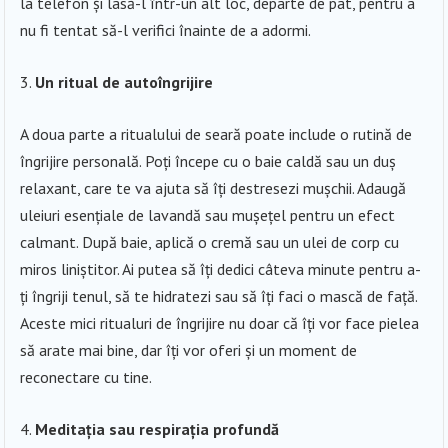
la telefon și lasă-l într-un alt loc, departe de pat, pentru a
nu fi tentat să-l verifici înainte de a adormi.
Un ritual de autoîngrijire
A doua parte a ritualului de seară poate include o rutină de
îngrijire personală. Poți începe cu o baie caldă sau un duș
relaxant, care te va ajuta să îți destresezi mușchii. Adaugă
uleiuri esențiale de lavandă sau mușețel pentru un efect
calmant. După baie, aplică o cremă sau un ulei de corp cu
miros liniștitor. Ai putea să îți dedici câteva minute pentru a-
ți îngriji tenul, să te hidratezi sau să îți faci o mască de față.
Aceste mici ritualuri de îngrijire nu doar că îți vor face pielea
să arate mai bine, dar îți vor oferi și un moment de
reconectare cu tine.
Meditația sau respirația profundă