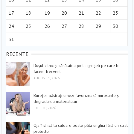
17
18
19
20
21
22
23
24
25
26
27
28
29
30
31
RECENTE
Dușul zilnic și sănătatea pielii: greșeli pe care le
facem frecvent
AUGUST 5, 2026
Burețeii păstrați umezi favorizează mirosurile și
degradarea materialului
IULIE 30, 2026
Oja închisă la culoare poate păta unghia fără un strat
protector