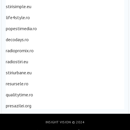
stirisimple.eu
life4style.ro
popestimedia.ro
decodays.ro
radiopromix.ro
radiostiri.eu
stiriurbane.eu
resursele.ro
qualitytime.ro
presazilei.org
INSIGHT VISION
© 2024