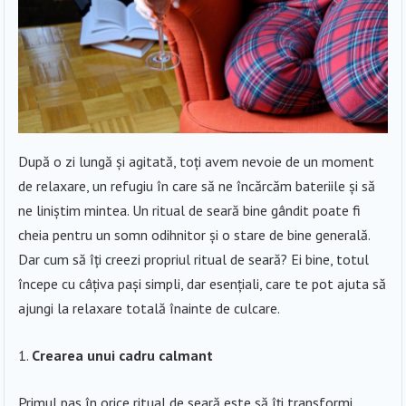
După o zi lungă și agitată, toți avem nevoie de un moment
de relaxare, un refugiu în care să ne încărcăm bateriile și să
ne liniștim mintea. Un ritual de seară bine gândit poate fi
cheia pentru un somn odihnitor și o stare de bine generală.
Dar cum să îți creezi propriul ritual de seară? Ei bine, totul
începe cu câțiva pași simpli, dar esențiali, care te pot ajuta să
ajungi la relaxare totală înainte de culcare.
Crearea unui cadru calmant
Primul pas în orice ritual de seară este să îți transformi