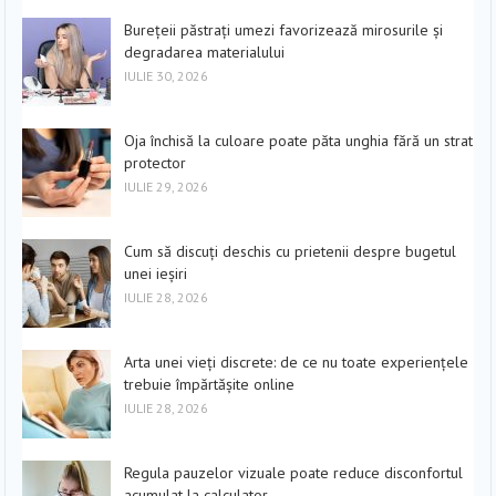
Burețeii păstrați umezi favorizează mirosurile și
degradarea materialului
IULIE 30, 2026
Oja închisă la culoare poate păta unghia fără un strat
protector
IULIE 29, 2026
Cum să discuți deschis cu prietenii despre bugetul
unei ieșiri
IULIE 28, 2026
Arta unei vieți discrete: de ce nu toate experiențele
trebuie împărtășite online
IULIE 28, 2026
Regula pauzelor vizuale poate reduce disconfortul
acumulat la calculator