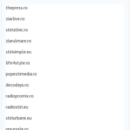
thepress.ro
ziarlive.ro
stirizilnic.ro
ziarulmare.ro
stirisimple.eu
life4style.ro
popestimedia.ro
decodays.ro
radiopromix.ro
radiostiri.eu
stiriurbane.eu
resursele.ro