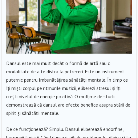
Dansul este mai mult decât o formă de artă sau o
modalitate de a te distra la petreceri. Este un instrument
puternic pentru îmbunătățirea sănătății mentale. În timp ce
îți miști corpul pe ritmurile muzicii, eliberezi stresul și îți
crești nivelul de energie pozitivă. O mulțime de studii
demonstrează că dansul are efecte benefice asupra stării de
spirit și sănătății mentale.
De ce funcționează? Simplu. Dansul eliberează endorfine,
hormonii fericirii. Când dansezi, uiți de problemele zilnice și te