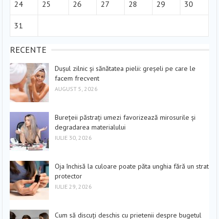
24
25
26
27
28
29
30
31
RECENTE
Dușul zilnic și sănătatea pielii: greșeli pe care le
facem frecvent
AUGUST 5, 2026
Burețeii păstrați umezi favorizează mirosurile și
degradarea materialului
IULIE 30, 2026
Oja închisă la culoare poate păta unghia fără un strat
protector
IULIE 29, 2026
Cum să discuți deschis cu prietenii despre bugetul