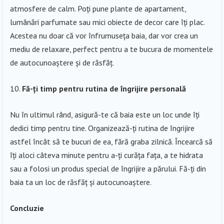
atmosfere de calm. Poți pune plante de apartament,
lumânări parfumate sau mici obiecte de decor care îți plac.
Acestea nu doar că vor înfrumuseța baia, dar vor crea un
mediu de relaxare, perfect pentru a te bucura de momentele
de autocunoaștere și de răsfăț.
Fă-ți timp pentru rutina de îngrijire personală
Nu în ultimul rând, asigură-te că baia este un loc unde îți
dedici timp pentru tine. Organizează-ți rutina de îngrijire
astfel încât să te bucuri de ea, fără graba zilnică. Încearcă să
îți aloci câteva minute pentru a-ți curăța fața, a te hidrata
sau a folosi un produs special de îngrijire a părului. Fă-ți din
baia ta un loc de răsfăț și autocunoaștere.
Concluzie