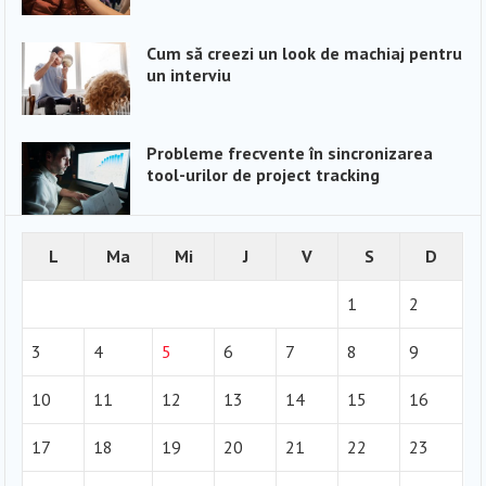
Cum să creezi un look de machiaj pentru
un interviu
Probleme frecvente în sincronizarea
tool-urilor de project tracking
L
Ma
Mi
J
V
S
D
1
2
3
4
5
6
7
8
9
10
11
12
13
14
15
16
17
18
19
20
21
22
23