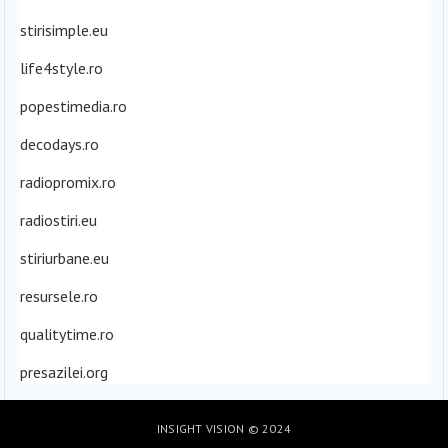
stirisimple.eu
life4style.ro
popestimedia.ro
decodays.ro
radiopromix.ro
radiostiri.eu
stiriurbane.eu
resursele.ro
qualitytime.ro
presazilei.org
INSIGHT VISION
© 2024