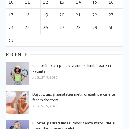
10
11
12
13
14
15
16
17
18
19
20
21
22
23
24
25
26
27
28
29
30
31
RECENTE
Cum te îmbraci pentru vreme schimbătoare în
vacanță
AUGUST 9, 2026
Dușul zilnic și sănătatea pielii: greșeli pe care le
facem frecvent
AUGUST 5, 2026
Burețeii păstrați umezi favorizează mirosurile și
degradarea materialului