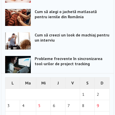
Cum să alegi o jachetă matlasată
pentru iernile din România
Cum să creezi un look de machiaj pentru
un interviu
Probleme frecvente în sincronizarea
tool-urilor de project tracking
L
Ma
Mi
J
V
S
D
1
2
3
4
5
6
7
8
9