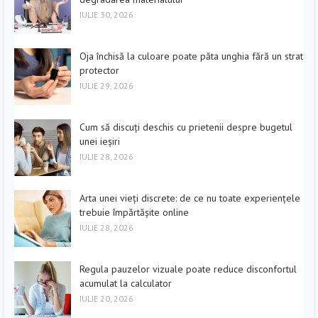
IULIE 30, 2026
Oja închisă la culoare poate păta unghia fără un strat
protector
IULIE 29, 2026
Cum să discuți deschis cu prietenii despre bugetul
unei ieșiri
IULIE 28, 2026
Arta unei vieți discrete: de ce nu toate experiențele
trebuie împărtășite online
IULIE 28, 2026
Regula pauzelor vizuale poate reduce disconfortul
acumulat la calculator
IULIE 20, 2026