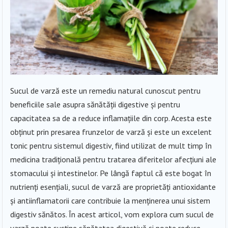
Sucul de varză este un remediu natural cunoscut pentru
beneficiile sale asupra sănătății digestive și pentru
capacitatea sa de a reduce inflamațiile din corp. Acesta este
obținut prin presarea frunzelor de varză și este un excelent
tonic pentru sistemul digestiv, fiind utilizat de mult timp în
medicina tradițională pentru tratarea diferitelor afecțiuni ale
stomacului și intestinelor. Pe lângă faptul că este bogat în
nutrienți esențiali, sucul de varză are proprietăți antioxidante
și antiinflamatorii care contribuie la menținerea unui sistem
digestiv sănătos. În acest articol, vom explora cum sucul de
varză poate susține sănătatea digestivă și poate reduce