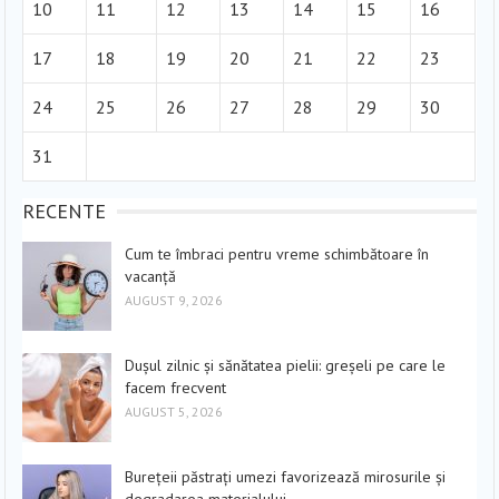
10
11
12
13
14
15
16
17
18
19
20
21
22
23
24
25
26
27
28
29
30
31
RECENTE
Cum te îmbraci pentru vreme schimbătoare în
vacanță
AUGUST 9, 2026
Dușul zilnic și sănătatea pielii: greșeli pe care le
facem frecvent
AUGUST 5, 2026
Burețeii păstrați umezi favorizează mirosurile și