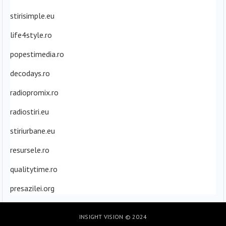
stirisimple.eu
life4style.ro
popestimedia.ro
decodays.ro
radiopromix.ro
radiostiri.eu
stiriurbane.eu
resursele.ro
qualitytime.ro
presazilei.org
INSIGHT VISION
© 2024