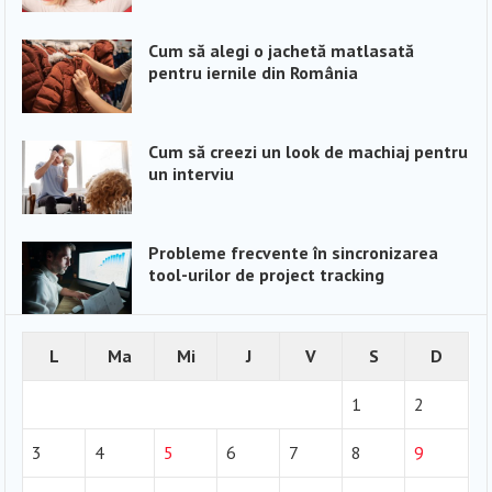
Cum să alegi o jachetă matlasată
pentru iernile din România
Cum să creezi un look de machiaj pentru
un interviu
Probleme frecvente în sincronizarea
tool-urilor de project tracking
L
Ma
Mi
J
V
S
D
1
2
3
4
5
6
7
8
9