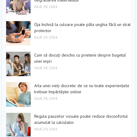
degradarea materialului
IULIE 30, 2026
Oja închisă la culoare poate păta unghia fără un strat
protector
IULIE 29, 2026
Cum să discuți deschis cu prietenii despre bugetul
unei ieșiri
IULIE 28, 2026
Arta unei vieți discrete: de ce nu toate experiențele
trebuie împărtășite online
IULIE 28, 2026
Regula pauzelor vizuale poate reduce disconfortul
acumulat la calculator
IULIE 20, 2026