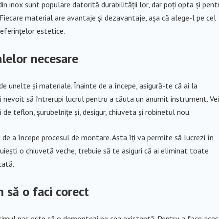
 inox sunt populare datorită durabilității lor, dar poți opta și pent
iecare material are avantaje și dezavantaje, așa că alege-l pe cel
eferințelor estetice.
alelor necesare
 unelte și materiale. Înainte de a începe, asigură-te că ai la
ii nevoit să întrerupi lucrul pentru a căuta un anumit instrument. Vei
 de teflon, șurubelnițe și, desigur, chiuveta și robinetul nou.
de a începe procesul de montare. Asta îți va permite să lucrezi în
uiești o chiuvetă veche, trebuie să te asiguri că ai eliminat toate
cată.
 să o faci corect
primul pas este să o demontezi pe cea existentă. Pentru a face aces