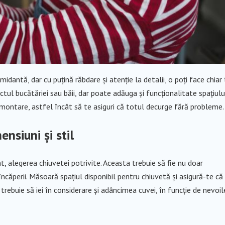
dantă, dar cu puțină răbdare și atenție la detalii, o poți face chiar 
ul bucătăriei sau băii, dar poate adăuga și funcționalitate spațiului
montare, astfel încât să te asiguri că totul decurge fără probleme.
ensiuni și stil
, alegerea chiuvetei potrivite. Aceasta trebuie să fie nu doar
 încăperii. Măsoară spațiul disponibil pentru chiuvetă și asigură-te că
rebuie să iei în considerare și adâncimea cuvei, în funcție de nevoil