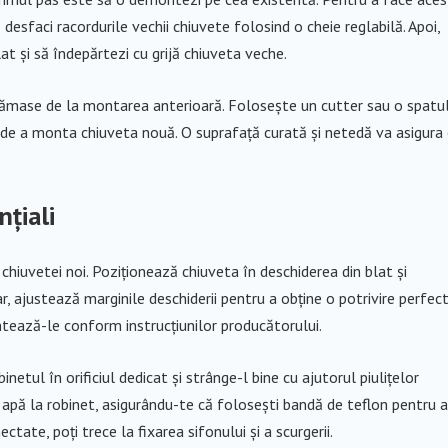
desfaci racordurile vechii chiuvete folosind o cheie reglabilă. Apoi,
at și să îndepărtezi cu grijă chiuveta veche.
v rămase de la montarea anterioară. Folosește un cutter sau o spatu
e de a monta chiuveta nouă. O suprafață curată și netedă va asigura
nțiali
chiuvetei noi. Poziționează chiuveta în deschiderea din blat și
, ajustează marginile deschiderii pentru a obține o potrivire perfect
ntează-le conform instrucțiunilor producătorului.
tul în orificiul dedicat și strânge-l bine cu ajutorul piulițelor
u apă la robinet, asigurându-te că folosești bandă de teflon pentru a
tate, poți trece la fixarea sifonului și a scurgerii.