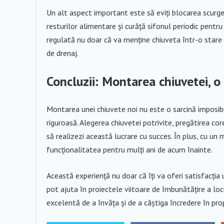
Un alt aspect important este să eviți blocarea scurge
resturilor alimentare și curăță sifonul periodic pentru
regulată nu doar că va menține chiuveta într-o stare b
de drenaj.
Concluzii: Montarea chiuvetei, o 
Montarea unei chiuvete noi nu este o sarcină imposibilă
riguroasă. Alegerea chiuvetei potrivite, pregătirea cor
să realizezi această lucrare cu succes. În plus, cu un 
funcționalitatea pentru mulți ani de acum înainte.
Această experiență nu doar că îți va oferi satisfacția 
pot ajuta în proiectele viitoare de îmbunătățire a lo
excelentă de a învăța și de a câștiga încredere în propri