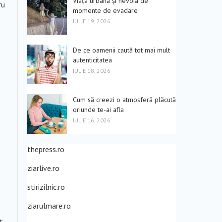
Viața urbană și nevoia de
ru
momente de evadare
IULIE 19, 2026
De ce oamenii caută tot mai mult
autenticitatea
IULIE 18, 2026
Cum să creezi o atmosferă plăcută
oriunde te-ai afla
IULIE 16, 2026
thepress.ro
ziarlive.ro
stirizilnic.ro
ziarulmare.ro
t