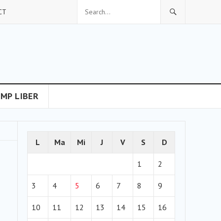
CT
IMP LIBER
L
Ma
Mi
J
V
S
D
1
2
3
4
5
6
7
8
9
10
11
12
13
14
15
16