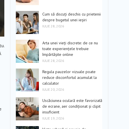
Cum să discuți deschis cu prietenii
despre bugetul unei ieșiri
IULIE 28, 2026
Arta unei vieți discrete: de ce nu
tu.
toate experiențele trebuie
.
împărtășite online
IULIE 28, 2026
Regula pauzelor vizuale poate
reduce disconfortul acumulat la
calculator
IULIE 20, 2026
Uscăciunea oculară este favorizată
de ecrane, aer condiționat și clipit
e
insuficient
IULIE 19, 2026