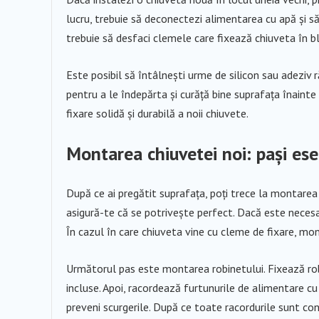
lucru, trebuie să deconectezi alimentarea cu apă și să 
trebuie să desfaci clemele care fixează chiuveta în bl
Este posibil să întâlnești urme de silicon sau adezi
pentru a le îndepărta și curăță bine suprafața înaint
fixare solidă și durabilă a noii chiuvete.
Montarea chiuvetei noi: pași ese
După ce ai pregătit suprafața, poți trece la montarea 
asigură-te că se potrivește perfect. Dacă este necesar
În cazul în care chiuveta vine cu cleme de fixare, mo
Următorul pas este montarea robinetului. Fixează robine
incluse. Apoi, racordează furtunurile de alimentare c
preveni scurgerile. După ce toate racordurile sunt conec