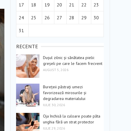
17
18
19
20
21
22
23
24
25
26
27
28
29
30
31
RECENTE
Dușul zilnic și sănătatea pielii:
greșeli pe care le facem frecvent
AUGUST 5, 2026
Burețeii păstrați umezi
favorizează mirosurile și
degradarea materialului
IULIE 30, 2026
Oja închisă la culoare poate păta
unghia fără un strat protector
IULIE 29, 2026