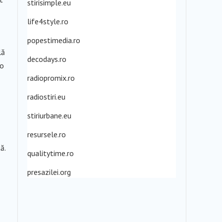
stirisimple.eu
life4style.ro
popestimedia.ro
lă
decodays.ro
 o
radiopromix.ro
radiostiri.eu
stiriurbane.eu
resursele.ro
ă.
qualitytime.ro
presazilei.org