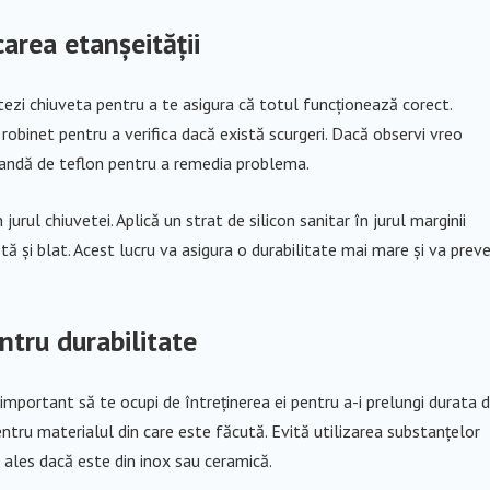
icarea etanșeității
ezi chiuveta pentru a te asigura că totul funcționează corect.
robinet pentru a verifica dacă există scurgeri. Dacă observi vreo
bandă de teflon pentru a remedia problema.
urul chiuvetei. Aplică un strat de silicon sanitar în jurul marginii
etă și blat. Acest lucru va asigura o durabilitate mai mare și va preve
entru durabilitate
mportant să te ocupi de întreținerea ei pentru a-i prelungi durata 
ntru materialul din care este făcută. Evită utilizarea substanțelor
 ales dacă este din inox sau ceramică.