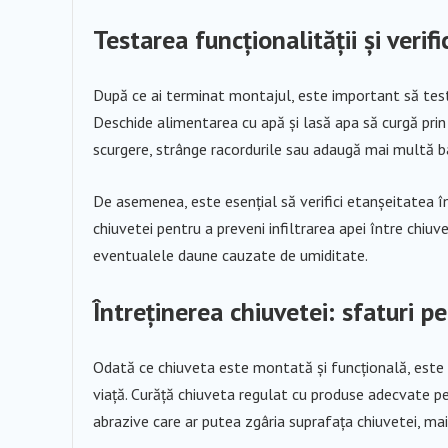
Testarea funcționalității și verif
După ce ai terminat montajul, este important să test
Deschide alimentarea cu apă și lasă apa să curgă prin 
scurgere, strânge racordurile sau adaugă mai multă 
De asemenea, este esențial să verifici etanșeitatea în j
chiuvetei pentru a preveni infiltrarea apei între chiuv
eventualele daune cauzate de umiditate.
Întreținerea chiuvetei: sfaturi p
Odată ce chiuveta este montată și funcțională, este i
viață. Curăță chiuveta regulat cu produse adecvate pe
abrazive care ar putea zgâria suprafața chiuvetei, mai