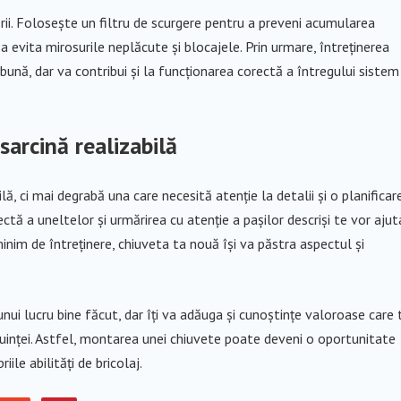
rii. Folosește un filtru de scurgere pentru a preveni acumularea
 a evita mirosurile neplăcute și blocajele. Prin urmare, întreținerea
ună, dar va contribui și la funcționarea corectă a întregului sistem
sarcină realizabilă
, ci mai degrabă una care necesită atenție la detalii și o planificar
ectă a uneltelor și urmărirea cu atenție a pașilor descriși te vor ajut
minim de întreținere, chiuveta ta nouă își va păstra aspectul și
unui lucru bine făcut, dar îți va adăuga și cunoștințe valoroase care 
cuinței. Astfel, montarea unei chiuvete poate deveni o oportunitate
ile abilități de bricolaj.