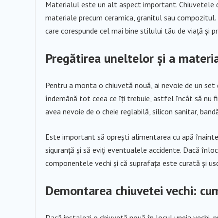
Materialul este un alt aspect important. Chiuvetele din
materiale precum ceramica, granitul sau compozitul. F
care corespunde cel mai bine stilului tău de viață și pr
Pregătirea uneltelor și a materi
Pentru a monta o chiuvetă nouă, ai nevoie de un set de
îndemână tot ceea ce îți trebuie, astfel încât să nu f
avea nevoie de o cheie reglabilă, silicon sanitar, bandă
Este important să oprești alimentarea cu apă înainte 
siguranță și să eviți eventualele accidente. Dacă înloc
componentele vechi și că suprafața este curată și us
Demontarea chiuvetei vechi: cum
Dacă instalezi o chiuvetă nouă în locul uneia vechi, 