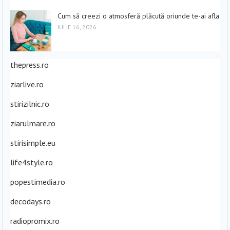
Cum să creezi o atmosferă plăcută oriunde te-ai afla
IULIE 16, 2026
thepress.ro
ziarlive.ro
stirizilnic.ro
ziarulmare.ro
stirisimple.eu
life4style.ro
popestimedia.ro
decodays.ro
radiopromix.ro