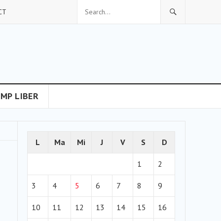
CT
IMP LIBER
L
Ma
Mi
J
V
S
D
1
2
3
4
5
6
7
8
9
10
11
12
13
14
15
16