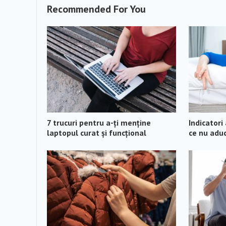
Recommended For You
7 trucuri pentru a-ți menține
Indicatori
laptopul curat și funcțional
ce nu aduc