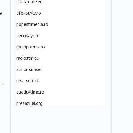
stirisimple.eu
life4style.ro
ie
popestimedia.ro
decodays.ro
radiopromix.ro
radiostiri.eu
stiriurbane.eu
resursele.ro
nt
qualitytime.ro
presazilei.org