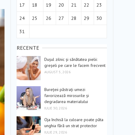
17
18
19
20
21
22
23
24
25
26
27
28
29
30
31
RECENTE
Dușul zilnic și sănătatea pielii:
greșeli pe care le facem frecvent
AUGUST 5, 2026
Burețeii păstrați umezi
favorizează mirosurile și
degradarea materialului
IULIE 30, 2026
Oja închisă la culoare poate păta
unghia fără un strat protector
IULIE 29, 2026