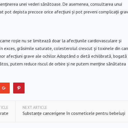
menținerea unei vederi sănătoase. De asemenea, consultarea unui
 pot depista precoce orice afecțiuni și pot preveni complicații grav
carne roșie nu se limitează doar la afecțiunile cardiovasculare și
 în exces, grăsimile saturate, colesterolul crescut și toxinele din ca
nor afecțiuni grave ale ochilor. Adoptând o dietă echilibrată, bogată
nătos, putem reduce riscul de orbire și ne putem menține sănătatea
TICLE
NEXT ARTICLE
trate
Substanțe cancerigene în cosmeticele pentru bebeluși