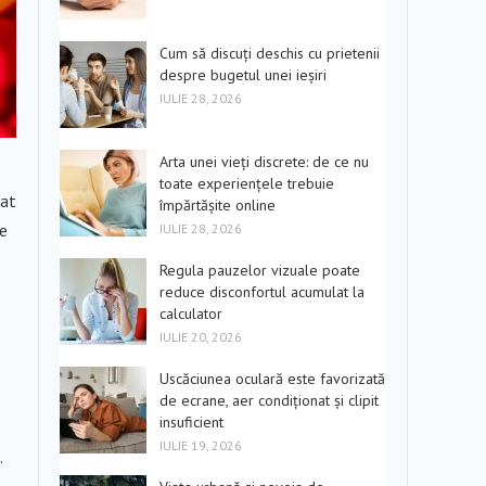
Cum să discuți deschis cu prietenii
despre bugetul unei ieșiri
IULIE 28, 2026
Arta unei vieți discrete: de ce nu
toate experiențele trebuie
gat
împărtășite online
de
IULIE 28, 2026
Regula pauzelor vizuale poate
reduce disconfortul acumulat la
calculator
IULIE 20, 2026
Uscăciunea oculară este favorizată
de ecrane, aer condiționat și clipit
insuficient
IULIE 19, 2026
.