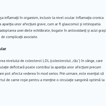
 inflamații în organism, inclusiv la nivel ocular. Inflamația cronica
a apariția unor afecțiuni grave, cum ar fi glaucomul și retinopatia
adoptarea unei diete echilibrate, bogate în antioxidanți și acizi grași
 de complicații asociate.
ular
ea nivelului de colesterol LDL (colesterolul „rău”) în sânge, care
culație deficitară poate contribui la apariția unor afecțiuni precum
are pot afecta vederea în mod serios. Prin urmare, este esențial să
ul de carne roșie pentru a menține o circulație sangvină optimă la