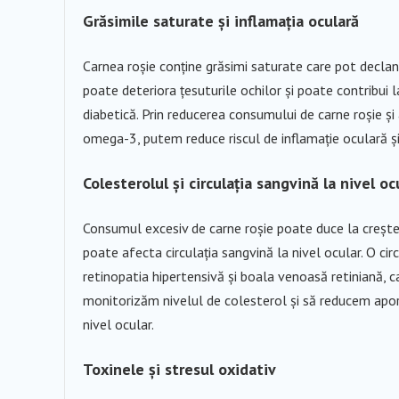
Grăsimile saturate și inflamația oculară
Carnea roșie conține grăsimi saturate care pot declanșa
poate deteriora țesuturile ochilor și poate contribui l
diabetică. Prin reducerea consumului de carne roșie și 
omega-3, putem reduce riscul de inflamație oculară și
Colesterolul și circulația sangvină la nivel oc
Consumul excesiv de carne roșie poate duce la creșter
poate afecta circulația sangvină la nivel ocular. O cir
retinopatia hipertensivă și boala venoasă retiniană, c
monitorizăm nivelul de colesterol și să reducem aport
nivel ocular.
Toxinele și stresul oxidativ