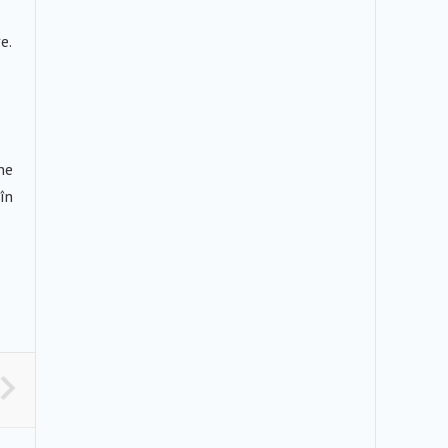
e.
rne
 în