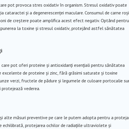
care pot provoca stres oxidativ în organism. Stresul oxidativ poate
riția cataractei și a degenerescenței maculare. Consumul de carne roș
moni de creștere poate amplifica acest efect negativ. Optând pentru
punerea la toxine și stresul oxidativ, protejând astfel sănătatea
ți
care pot oferi proteine și antioxidanți esențiali pentru sănătatea
 excelente de proteine și zinc, fără grăsimi saturate și toxine
unze verzi, fructele de pădure și legumele de culoare portocalie su
i protejează vederea.
 și alte măsuri preventive pe care le putem adopta pentru a proteja
 echilibrată, protejarea ochilor de radiațiile ultraviolete și