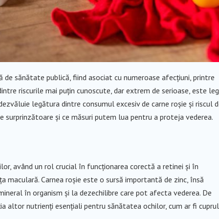
de sănătate publică, fiind asociat cu numeroase afecțiuni, printre
 dintre riscurile mai puțin cunoscute, dar extrem de serioase, este le
dezvăluie legătura dintre consumul excesiv de carne roșie și riscul 
ne surprinzătoare și ce măsuri putem lua pentru a proteja vederea.
r, având un rol crucial în funcționarea corectă a retinei și în
ța maculară. Carnea roșie este o sursă importantă de zinc, însă
neral în organism și la dezechilibre care pot afecta vederea. De
 altor nutrienți esențiali pentru sănătatea ochilor, cum ar fi cuprul