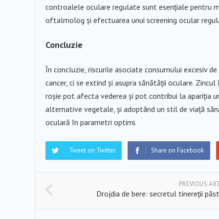
controalele oculare regulate sunt esențiale pentru 
oftalmolog și efectuarea unui screening ocular regulat
Concluzie
În concluzie, riscurile asociate consumului excesiv de 
cancer, ci se extind și asupra sănătății oculare. Zincul
roșie pot afecta vederea și pot contribui la apariția u
alternative vegetale, și adoptând un stil de viață să
oculară în parametri optimi.
Tweet on Twitter
Share on Facebook
PREVIOUS AR
Drojdia de bere: secretul tinereții păs