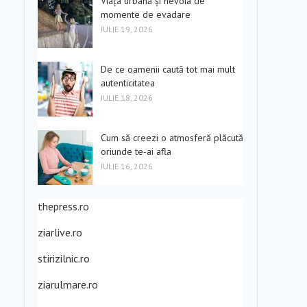
Viața urbană și nevoia de
momente de evadare
IULIE 19, 2026
De ce oamenii caută tot mai mult
autenticitatea
IULIE 18, 2026
Cum să creezi o atmosferă plăcută
oriunde te-ai afla
IULIE 16, 2026
thepress.ro
ziarlive.ro
stirizilnic.ro
ziarulmare.ro