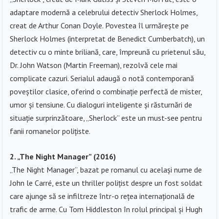
adaptare modernă a celebrului detectiv Sherlock Holmes,
creat de Arthur Conan Doyle. Povestea îl urmărește pe
Sherlock Holmes (interpretat de Benedict Cumberbatch), un
detectiv cu o minte briliană, care, împreună cu prietenul său,
Dr. John Watson (Martin Freeman), rezolvă cele mai
complicate cazuri. Serialul adaugă o notă contemporană
poveștilor clasice, oferind o combinație perfectă de mister,
umor și tensiune. Cu dialoguri inteligente și răsturnări de
situație surprinzătoare, „Sherlock” este un must-see pentru
fanii romanelor polițiste.
2. „The Night Manager” (2016)
„The Night Manager”, bazat pe romanul cu același nume de
John le Carré, este un thriller polițist despre un fost soldat
care ajunge să se infiltreze într-o rețea internațională de
trafic de arme. Cu Tom Hiddleston în rolul principal și Hugh