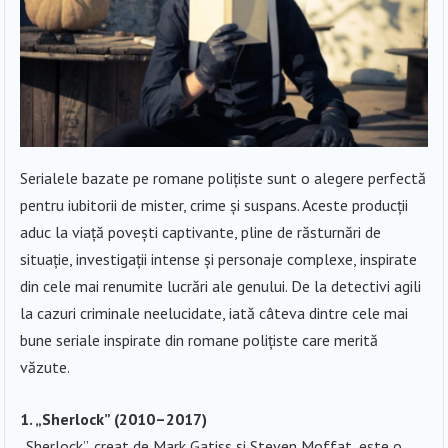
Serialele bazate pe romane polițiste sunt o alegere perfectă
pentru iubitorii de mister, crime și suspans. Aceste producții
aduc la viață povești captivante, pline de răsturnări de
situație, investigații intense și personaje complexe, inspirate
din cele mai renumite lucrări ale genului. De la detectivi agili
la cazuri criminale neelucidate, iată câteva dintre cele mai
bune seriale inspirate din romane polițiste care merită
văzute.
1. „Sherlock” (2010–2017)
„Sherlock”, creat de Mark Gatiss și Steven Moffat, este o