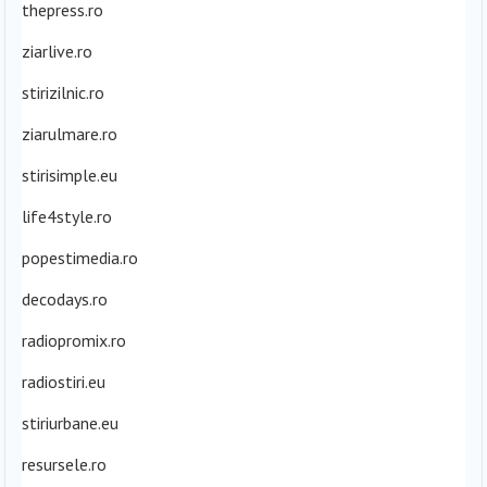
thepress.ro
ziarlive.ro
stirizilnic.ro
ziarulmare.ro
stirisimple.eu
life4style.ro
popestimedia.ro
decodays.ro
radiopromix.ro
radiostiri.eu
stiriurbane.eu
resursele.ro