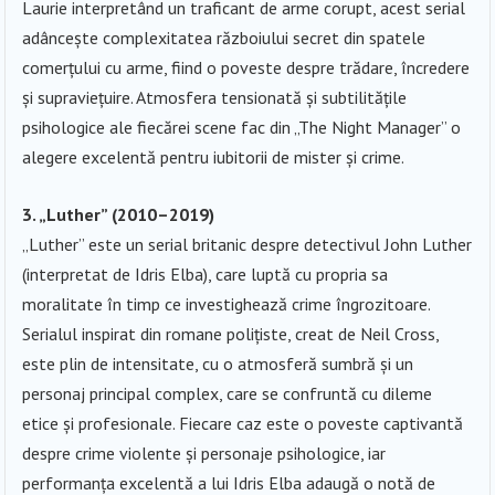
Laurie interpretând un traficant de arme corupt, acest serial
adâncește complexitatea războiului secret din spatele
comerțului cu arme, fiind o poveste despre trădare, încredere
și supraviețuire. Atmosfera tensionată și subtilitățile
psihologice ale fiecărei scene fac din „The Night Manager” o
alegere excelentă pentru iubitorii de mister și crime.
3. „Luther” (2010–2019)
„Luther” este un serial britanic despre detectivul John Luther
(interpretat de Idris Elba), care luptă cu propria sa
moralitate în timp ce investighează crime îngrozitoare.
Serialul inspirat din romane polițiste, creat de Neil Cross,
este plin de intensitate, cu o atmosferă sumbră și un
personaj principal complex, care se confruntă cu dileme
etice și profesionale. Fiecare caz este o poveste captivantă
despre crime violente și personaje psihologice, iar
performanța excelentă a lui Idris Elba adaugă o notă de