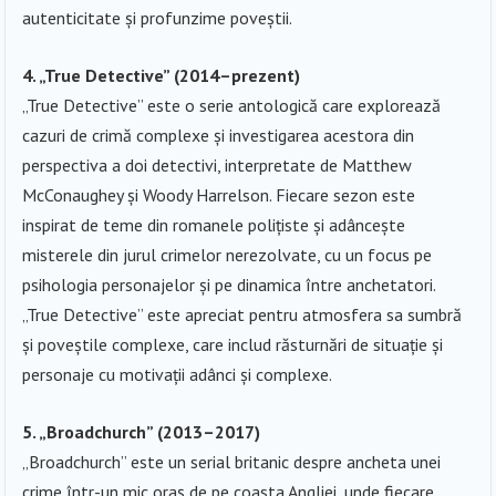
autenticitate și profunzime poveștii.
4. „True Detective” (2014–prezent)
„True Detective” este o serie antologică care explorează
cazuri de crimă complexe și investigarea acestora din
perspectiva a doi detectivi, interpretate de Matthew
McConaughey și Woody Harrelson. Fiecare sezon este
inspirat de teme din romanele polițiste și adâncește
misterele din jurul crimelor nerezolvate, cu un focus pe
psihologia personajelor și pe dinamica între anchetatori.
„True Detective” este apreciat pentru atmosfera sa sumbră
și poveștile complexe, care includ răsturnări de situație și
personaje cu motivații adânci și complexe.
5. „Broadchurch” (2013–2017)
„Broadchurch” este un serial britanic despre ancheta unei
crime într-un mic oraș de pe coasta Angliei, unde fiecare