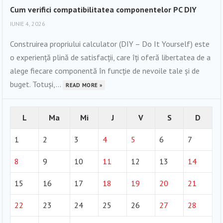
Cum verifici compatibilitatea componentelor PC DIY
IUNIE 4, 2026
Construirea propriului calculator (DIY – Do It Yourself) este
o experiență plină de satisfacții, care îți oferă libertatea de a
alege fiecare componentă în funcție de nevoile tale și de
buget. Totuși,...
READ MORE »
L
Ma
Mi
J
V
S
D
1
2
3
4
5
6
7
8
9
10
11
12
13
14
15
16
17
18
19
20
21
22
23
24
25
26
27
28