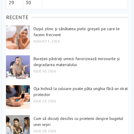
29
30
RECENTE
Dușul zilnic și sănătatea pielii: greșeli pe care le
facem frecvent
AUGUST 5, 2026
Burețeii păstrați umezi favorizează mirosurile și
degradarea materialului
IULIE 30, 2026
Oja închisă la culoare poate păta unghia fără un strat
protector
IULIE 29, 2026
Cum să discuți deschis cu prietenii despre bugetul
unei ieșiri
IULIE 28, 2026