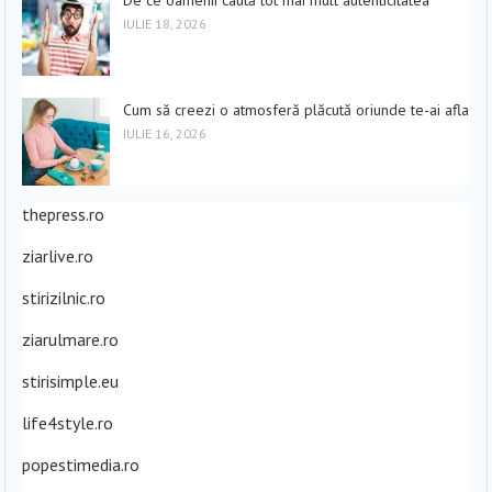
De ce oamenii caută tot mai mult autenticitatea
IULIE 18, 2026
Cum să creezi o atmosferă plăcută oriunde te-ai afla
IULIE 16, 2026
thepress.ro
ziarlive.ro
stirizilnic.ro
ziarulmare.ro
stirisimple.eu
life4style.ro
popestimedia.ro