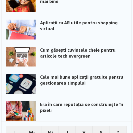
mai bine
Aplicații cu AR utile pentru shopping
virtual
Cum găsești cuvintele cheie pentru
articole tech evergreen
Cele mai bune aplicații gratuite pentru
gestionarea timpului
Era în care reputația se construiește în
pixeli
L
Ma
Mi
J
V
S
D