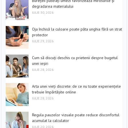
Burețeii păstrați umezi favorizează mirosurile și
degradarea materialului
IULIE 30, 2026
Oja închisă la culoare poate păta unghia fără un strat
protector
IULIE 29, 2026
Cum să discuți deschis cu prietenii despre bugetul
unei ieșiri
IULIE 28, 2026
Arta unei vieți discrete: de ce nu toate experiențele
trebuie împărtășite online
IULIE 28, 2026
Regula pauzelor vizuale poate reduce disconfortul
acumulat la calculator
IULIE 20, 2026