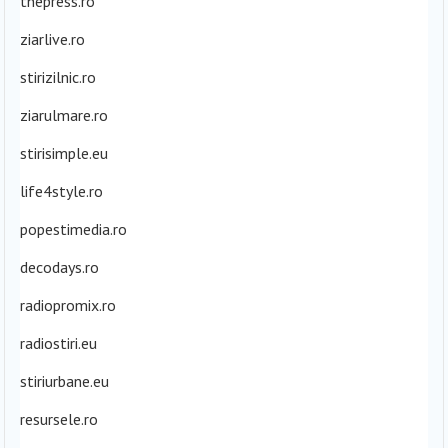
thepress.ro
ziarlive.ro
stirizilnic.ro
ziarulmare.ro
stirisimple.eu
life4style.ro
popestimedia.ro
decodays.ro
radiopromix.ro
radiostiri.eu
stiriurbane.eu
resursele.ro