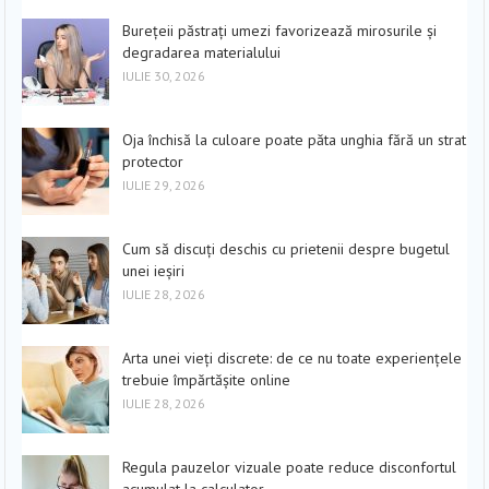
Burețeii păstrați umezi favorizează mirosurile și
degradarea materialului
IULIE 30, 2026
Oja închisă la culoare poate păta unghia fără un strat
protector
IULIE 29, 2026
Cum să discuți deschis cu prietenii despre bugetul
unei ieșiri
IULIE 28, 2026
Arta unei vieți discrete: de ce nu toate experiențele
trebuie împărtășite online
IULIE 28, 2026
Regula pauzelor vizuale poate reduce disconfortul