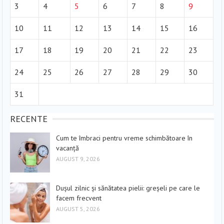
3
4
5
6
7
8
9
10
11
12
13
14
15
16
17
18
19
20
21
22
23
24
25
26
27
28
29
30
31
RECENTE
Cum te îmbraci pentru vreme schimbătoare în
vacanță
AUGUST 9, 2026
Dușul zilnic și sănătatea pielii: greșeli pe care le
facem frecvent
AUGUST 5, 2026