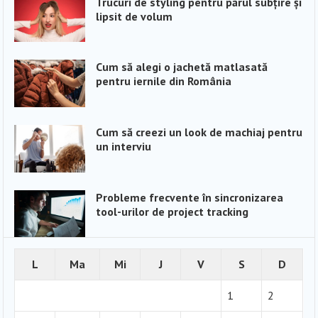
Trucuri de styling pentru părul subțire și
lipsit de volum
Cum să alegi o jachetă matlasată
pentru iernile din România
Cum să creezi un look de machiaj pentru
un interviu
Probleme frecvente în sincronizarea
tool-urilor de project tracking
L
Ma
Mi
J
V
S
D
1
2