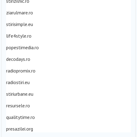
stirizilnic.ro
ziarulmare.ro
stirisimple.eu
life4style.ro
popestimedia.ro
decodays.ro
radiopromix.ro
radiostiri.eu
stiriurbane.eu
resursele.ro
qualitytime.ro
presazilei.org