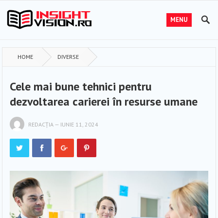
MENU
HOME
DIVERSE
Cele mai bune tehnici pentru
dezvoltarea carierei în resurse umane
REDACȚIA
—
IUNIE 11, 2024