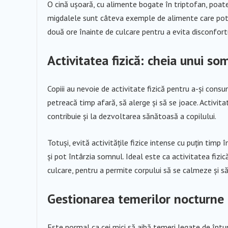
O cină ușoară, cu alimente bogate în triptofan, poate
migdalele sunt câteva exemple de alimente care pot 
două ore înainte de culcare pentru a evita disconfortu
Activitatea fizică: cheia unui so
Copiii au nevoie de activitate fizică pentru a-și cons
petreacă timp afară, să alerge și să se joace. Activi
contribuie și la dezvoltarea sănătoasă a copilului.
Totuși, evită activitățile fizice intense cu puțin timp
și pot întârzia somnul. Ideal este ca activitatea fizic
culcare, pentru a permite corpului să se calmeze și s
Gestionarea temerilor nocturne
Este normal ca cei mici să aibă temeri legate de întu