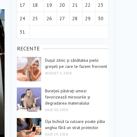
17
18
19
20
21
22
23
24
25
26
27
28
29
30
31
RECENTE
Dușul zilnic și sănătatea pielii:
greșeli pe care le facem frecvent
AUGUST 5, 2026
Burețeii păstrați umezi
favorizează mirosurile și
degradarea materialului
IULIE 30, 2026
Oja închisă la culoare poate păta
unghia fără un strat protector
IULIE 29, 2026