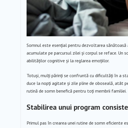
Somnul este esențial pentru dezvoltarea sănătoasă a c
acumulate pe parcursul zilei și corpul se reface. Un 
abilităților cognitive și la reglarea emoțiilor.
Totuși, mulți părinți se confruntă cu dificultăți în a s
duce la nopți agitate și zile pline de oboseală, atât pe
rutină de somn benefică pentru toți membrii familiei.
Stabilirea unui program consist
Primul pas în crearea unei rutine de somn eficiente est