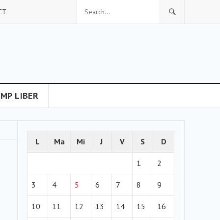
CT
IMP LIBER
L
Ma
Mi
J
V
S
D
1
2
3
4
5
6
7
8
9
10
11
12
13
14
15
16