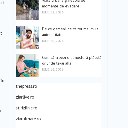
Viața urbană și nevoia de
ri.
momente de evadare
IULIE 19, 2026
e
De ce oamenii caută tot mai mult
nt
autenticitatea
IULIE 18, 2026
Cum să creezi o atmosferă plăcută
oriunde te-ai afla
IULIE 16, 2026
 în
thepress.ro
ziarlive.ro
stirizilnic.ro
ă
ziarulmare.ro