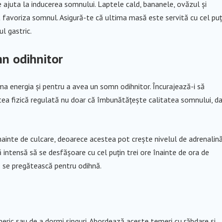
 ajuta la inducerea somnului. Laptele cald, bananele, ovăzul și
favoriza somnul. Asigură-te că ultima masă este servită cu cel puț
l gastric.
mn odihnitor
uma energia și pentru a avea un somn odihnitor. Încurajează-i să
tatea fizică regulată nu doar că îmbunătățește calitatea somnului, da
 înainte de culcare, deoarece acestea pot crește nivelul de adrenalin
ă intensă să se desfășoare cu cel puțin trei ore înainte de ora de
ă se pregătească pentru odihnă.
neric sau de a dormi singuri. Abordează aceste temeri cu răbdare și