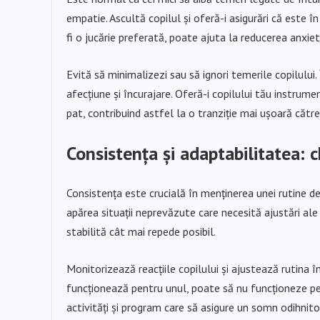
empatie. Ascultă copilul și oferă-i asigurări că este 
fi o jucărie preferată, poate ajuta la reducerea anxietă
Evită să minimalizezi sau să ignori temerile copilului
afecțiune și încurajare. Oferă-i copilului tău instrume
pat, contribuind astfel la o tranziție mai ușoară cătr
Consistența și adaptabilitatea: c
Consistența este crucială în menținerea unei rutine de 
apărea situații neprevăzute care necesită ajustări ale
stabilită cât mai repede posibil.
Monitorizează reacțiile copilului și ajustează rutina în
funcționează pentru unul, poate să nu funcționeze pen
activități și program care să asigure un somn odihnito