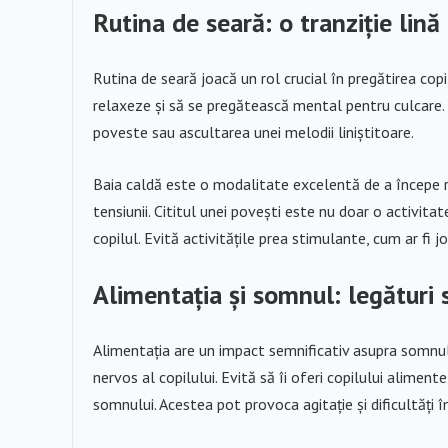
Rutina de seară: o tranziție lin
Rutina de seară joacă un rol crucial în pregătirea copi
relaxeze și să se pregătească mental pentru culcare. O
poveste sau ascultarea unei melodii liniștitoare.
Baia caldă este o modalitate excelentă de a începe ru
tensiunii. Cititul unei povești este nu doar o activita
copilul. Evită activitățile prea stimulante, cum ar fi j
Alimentația și somnul: legături 
Alimentația are un impact semnificativ asupra somnu
nervos al copilului. Evită să îi oferi copilului alime
somnului. Acestea pot provoca agitație și dificultăți î