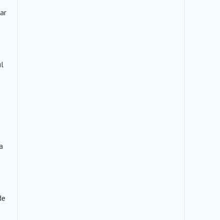
 ar
ul
a
de