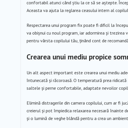
confortabil atunci când știu la ce să se aștepte. Începe
Aceasta va ajuta la reglarea ceasului intern al copilulu
Respectarea unui program fix poate fi dificil la începu
va obișnui cu noul program, iar adormirea și trezirea 
pentru vârsta copilului tău, ținând cont de recomandări
Crearea unui mediu propice som
Un alt aspect important este crearea unui mediu adecv
întunecată și răcoroasă. O temperatură prea ridicat
saltele și perne confortabile, adaptate nevoilor copil
Elimină distragerile din camera copilului, cum ar fi ju
creierul și pot împiedica relaxarea necesară înainte d
și o lumină de veghe blândă pentru a crea un ambient