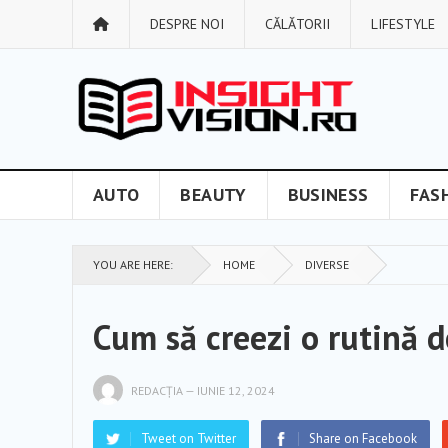
DESPRE NOI
CĂLĂTORII
LIFESTYLE
AUTO
BEAUTY
BUSINESS
FAS
YOU ARE HERE:
HOME
DIVERSE
Cum să creezi o rutină 
REDACȚIA
—
IUNIE 12, 2024
Tweet on Twitter
Share on Facebook