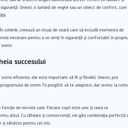
în siguranță. Uneori, o lumină de veghe sau un obiect de confort, cum
ții.
. În schimb, creează un ritual de seară care să includă momente de
ntele necesare pentru a se simți în siguranță și confortabil în propri
e somn.
heia succesului
somn eficiente, dar este important să fii și flexibil. Uneori, pot
 programului de somn. Fii pregătit să te adaptezi, dar revino la rutin
 funcție de nevoile sale. Fiecare copil este unic și ceea ce
tru altul. Cu răbdare și consecvență, vei găsi combinația perfectă 
r și sănătos pentru cel mic.