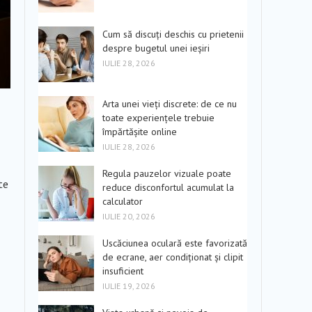
Cum să discuți deschis cu prietenii
despre bugetul unei ieșiri
IULIE 28, 2026
Arta unei vieți discrete: de ce nu
toate experiențele trebuie
împărtășite online
IULIE 28, 2026
Regula pauzelor vizuale poate
te
reduce disconfortul acumulat la
calculator
IULIE 20, 2026
Uscăciunea oculară este favorizată
de ecrane, aer condiționat și clipit
insuficient
IULIE 19, 2026