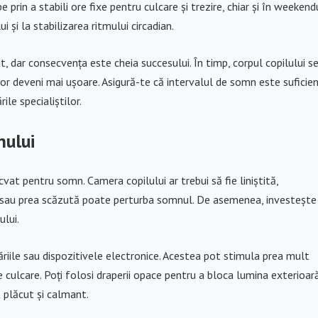
 prin a stabili ore fixe pentru culcare și trezire, chiar și în weekendu
i și la stabilizarea ritmului circadian.
t, dar consecvența este cheia succesului. În timp, corpul copilului s
vor deveni mai ușoare. Asigură-te că intervalul de somn este suficie
le specialiștilor.
nului
at pentru somn. Camera copilului ar trebui să fie liniștită,
ă sau prea scăzută poate perturba somnul. De asemenea, investește
ului.
căriile sau dispozitivele electronice. Acestea pot stimula prea mult
e culcare. Poți folosi draperii opace pentru a bloca lumina exterioar
 plăcut și calmant.