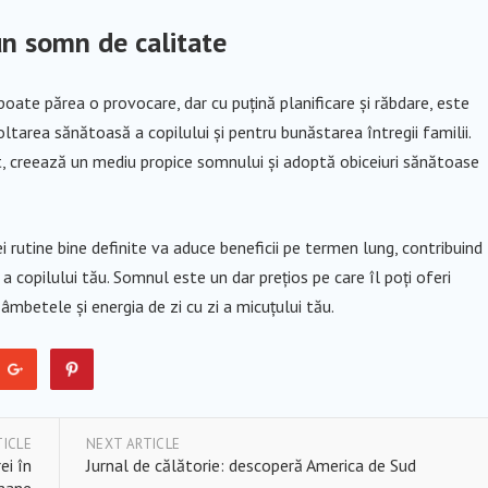
 un somn de calitate
poate părea o provocare, dar cu puțină planificare și răbdare, este
ltarea sănătoasă a copilului și pentru bunăstarea întregii familii.
t, creează un mediu propice somnului și adoptă obiceiuri sănătoase
rutine bine definite va aduce beneficii pe termen lung, contribuind 
copilului tău. Somnul este un dar prețios pe care îl poți oferi
 zâmbetele și energia de zi cu zi a micuțului tău.
TICLE
NEXT ARTICLE
ei în
Jurnal de călătorie: descoperă America de Sud