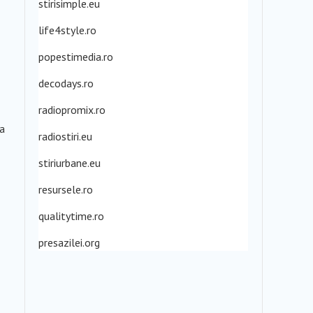
stirisimple.eu
life4style.ro
popestimedia.ro
decodays.ro
radiopromix.ro
ea
radiostiri.eu
stiriurbane.eu
resursele.ro
qualitytime.ro
presazilei.org