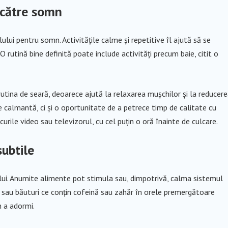
ă către somn
lului pentru somn. Activitățile calme și repetitive îl ajută să se
 rutină bine definită poate include activități precum baie, citit o
tina de seară, deoarece ajută la relaxarea mușchilor și la reducer
te calmantă, ci și o oportunitate de a petrece timp de calitate cu
ocurile video sau televizorul, cu cel puțin o oră înainte de culcare.
subtile
lui. Anumite alimente pot stimula sau, dimpotrivă, calma sistemul
nte sau băuturi ce conțin cofeină sau zahăr în orele premergătoare
n a adormi.