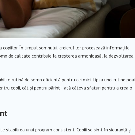
opiilor. În timpul somnului, creierul lor procesează informațiile
somn de calitate contribuie la creșterea armonioasă, la dezvoltarea
tabili o rutină de somn eficientă pentru cei mici. Lipsa unei rutine poa
ntru copii, cât și pentru părinți. Iată câteva sfaturi pentru a crea o
ent
e stabilirea unui program consistent. Copiii se simt în siguranță și