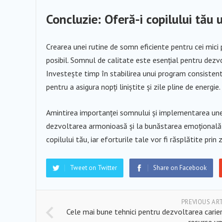
Concluzie: Oferă-i copilului tău
Crearea unei rutine de somn eficiente pentru cei mici 
posibil. Somnul de calitate este esențial pentru dezvo
Investește timp în stabilirea unui program consisten
pentru a asigura nopți liniștite și zile pline de energie.
Amintirea importanței somnului și implementarea unei 
dezvoltarea armonioasă și la bunăstarea emoțională a 
copilului tău, iar eforturile tale vor fi răsplătite prin
Tweet on Twitter
Share on Facebook
PREVIOUS AR
Cele mai bune tehnici pentru dezvoltarea carier