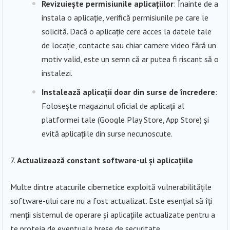
Revizuiește permisiunile aplicațiilor
: Înainte de a
instala o aplicație, verifică permisiunile pe care le
solicită. Dacă o aplicație cere acces la datele tale
de locație, contacte sau chiar camere video fără un
motiv valid, este un semn că ar putea fi riscant să o
instalezi.
Instalează aplicații doar din surse de încredere
:
Folosește magazinul oficial de aplicații al
platformei tale (Google Play Store, App Store) și
evită aplicațiile din surse necunoscute.
Actualizează constant software-ul și aplicațiile
Multe dintre atacurile cibernetice exploită vulnerabilitățile
software-ului care nu a fost actualizat. Este esențial să îți
menții sistemul de operare și aplicațiile actualizate pentru a
te proteja de eventuale breșe de securitate.