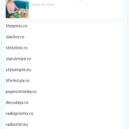
IULIE 16, 2026
thepress.ro
ziarlive.ro
stirizilnic.ro
ziarulmare.ro
stirisimple.eu
life4style.ro
popestimedia.ro
decodays.ro
radiopromix.ro
radiostiri.eu