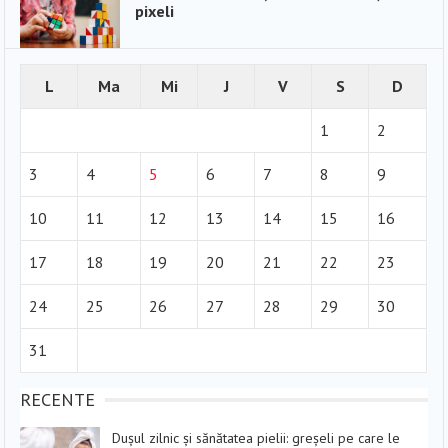
pixeli
L
Ma
Mi
J
V
S
D
1
2
3
4
5
6
7
8
9
10
11
12
13
14
15
16
17
18
19
20
21
22
23
24
25
26
27
28
29
30
31
RECENTE
Dușul zilnic și sănătatea pielii: greșeli pe care le