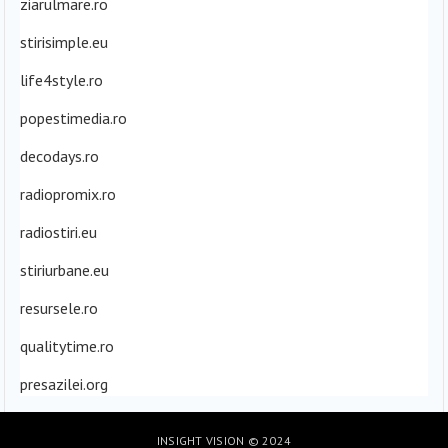
ziarulmare.ro
stirisimple.eu
life4style.ro
popestimedia.ro
decodays.ro
radiopromix.ro
radiostiri.eu
stiriurbane.eu
resursele.ro
qualitytime.ro
presazilei.org
INSIGHT VISION
© 2024