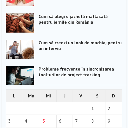
Cum să alegi o jachetă matlasată
pentru iernile din România
Cum să creezi un look de machiaj pentru
un interviu
Probleme frecvente în sincronizarea
tool-urilor de project tracking
L
Ma
Mi
J
V
S
D
1
2
3
4
5
6
7
8
9