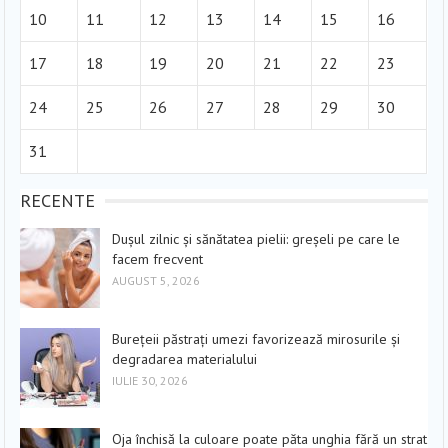
10
11
12
13
14
15
16
17
18
19
20
21
22
23
24
25
26
27
28
29
30
31
RECENTE
Dușul zilnic și sănătatea pielii: greșeli pe care le
facem frecvent
AUGUST 5, 2026
Burețeii păstrați umezi favorizează mirosurile și
degradarea materialului
IULIE 30, 2026
Oja închisă la culoare poate păta unghia fără un strat