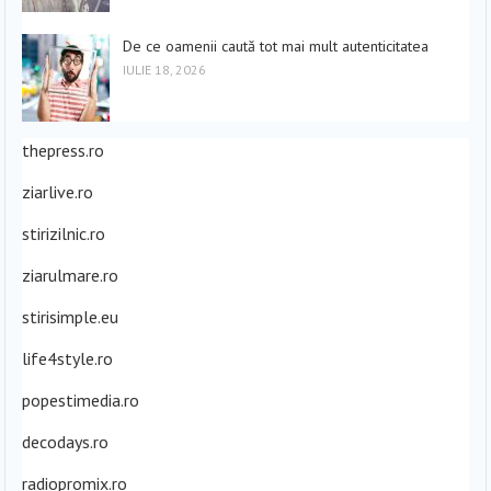
De ce oamenii caută tot mai mult autenticitatea
IULIE 18, 2026
thepress.ro
ziarlive.ro
stirizilnic.ro
ziarulmare.ro
stirisimple.eu
life4style.ro
popestimedia.ro
decodays.ro
radiopromix.ro