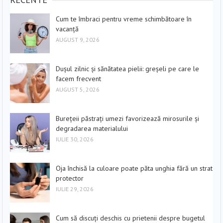
Cum te îmbraci pentru vreme schimbătoare în
vacanță
AUGUST 9, 2026
Dușul zilnic și sănătatea pielii: greșeli pe care le
facem frecvent
AUGUST 5, 2026
Burețeii păstrați umezi favorizează mirosurile și
degradarea materialului
IULIE 30, 2026
Oja închisă la culoare poate păta unghia fără un strat
protector
IULIE 29, 2026
Cum să discuți deschis cu prietenii despre bugetul