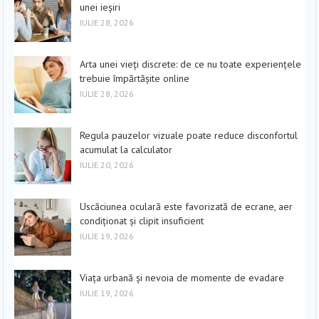
unei ieșiri
IULIE 28, 2026
Arta unei vieți discrete: de ce nu toate experiențele
trebuie împărtășite online
IULIE 28, 2026
Regula pauzelor vizuale poate reduce disconfortul
acumulat la calculator
IULIE 20, 2026
Uscăciunea oculară este favorizată de ecrane, aer
condiționat și clipit insuficient
IULIE 19, 2026
Viața urbană și nevoia de momente de evadare
IULIE 19, 2026