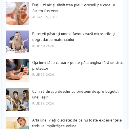
Dușul zilnic și sănătatea pielii: greșeli pe care le
facem frecvent
AUGUST 5, 2026
Burețeii păstrați umezi favorizează mirosurile și
degradarea materialului
IULIE 30, 2026
Oja închisă la culoare poate păta unghia fără un strat
protector
IULIE 29, 2026
Cum să discuți deschis cu prietenii despre bugetul
unei ieșiri
IULIE 28, 2026
Arta unei vieți discrete: de ce nu toate experiențele
trebuie împărtășite online