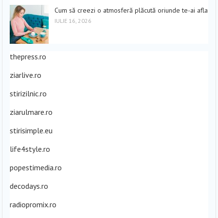
Cum să creezi o atmosferă plăcută oriunde te-ai afla
IULIE 16, 2026
thepress.ro
ziarlive.ro
stirizilnic.ro
ziarulmare.ro
stirisimple.eu
life4style.ro
popestimedia.ro
decodays.ro
radiopromix.ro