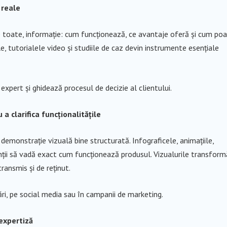
 reale
 de toate, informație: cum funcționează, ce avantaje oferă și cum po
le, tutorialele video și studiile de caz devin instrumente esențiale
expert și ghidează procesul de decizie al clientului.
a clarifica funcționalitățile
emonstrație vizuală bine structurată. Infograficele, animațiile,
enții să vadă exact cum funcționează produsul. Vizualurile transform
ransmis și de reținut.
ări, pe social media sau în campanii de marketing.
expertiză