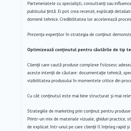
Parteneriatele cu specialiști, consultanți sau influenc
publicului țintă. Ei pot crea recenzii, explicații detali
domenii tehnice. Credibilitatea lor accelerează proces
Prezența experților în strategia de conținut demonstr
Optimizează conținutul pentru căutările de tip t
Clienții care caută produse complexe folosesc adesea 
aceste intenții de căutare: documentație tehnică, speci
vizibilitatea produsului în momentele critice din proc
Cu cât conținutul este mai bine structurat și mai relev
Strategiile de marketing prin conținut pentru produse
Printr-un mix de materiale vizuale, ghiduri practice, st
de explicat într-unul pe care clienții îl înțeleg rapid ș