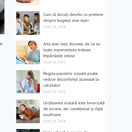
Cum să discuți deschis cu prietenii
despre bugetul unei ieșiri
IULIE 28, 2026
au
Arta unei vieți discrete: de ce nu
toate experiențele trebuie
împărtășite online
IULIE 28, 2026
Regula pauzelor vizuale poate
reduce disconfortul acumulat la
calculator
IULIE 20, 2026
Uscăciunea oculară este favorizată
de ecrane, aer condiționat și clipit
insuficient
IULIE 19, 2026