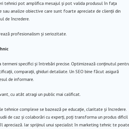
eri tehnici pot amplifica mesajul și pot valida produsul în fața
ate sau analize obiective care sunt foarte apreciate de clienții din
ul de încredere.
ează profesionalism și seriozitate.
ehnic
termeni specifici și întrebări precise. Optimizează conținutul pentr
ficații, comparații, ghiduri detaliate. Un SEO bine făcut asigură
esul de informare.
ant, cu atât atragi un public mai calificat.
le tehnice complexe se bazează pe educație, claritate și încredere.
udii de caz și colaborări cu experți, poți transforma un produs dificil
i îl apreciază. Iar sprijinul unui specialist în marketing tehnic te poat