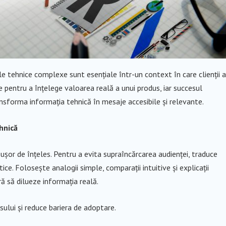
le tehnice complexe sunt esențiale într-un context în care clienții 
e pentru a înțelege valoarea reală a unui produs, iar succesul
nsforma informația tehnică în mesaje accesibile și relevante.
hnică
șor de înțeles. Pentru a evita supraîncărcarea audienței, traduce
ice. Folosește analogii simple, comparații intuitive și explicații
ră să dilueze informația reală.
ului și reduce bariera de adoptare.