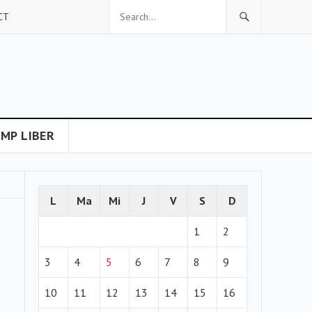
CT
IMP LIBER
L
Ma
Mi
J
V
S
D
1
2
3
4
5
6
7
8
9
10
11
12
13
14
15
16