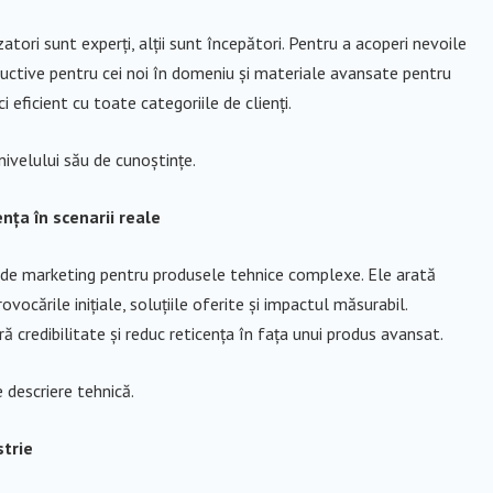
atori sunt experți, alții sunt începători. Pentru a acoperi nevoile
oductive pentru cei noi în domeniu și materiale avansate pentru
 eficient cu toate categoriile de clienți.
nivelului său de cunoștințe.
nța în scenarii reale
e de marketing pentru produsele tehnice complexe. Ele arată
rovocările inițiale, soluțiile oferite și impactul măsurabil.
ă credibilitate și reduc reticența în fața unui produs avansat.
 descriere tehnică.
strie