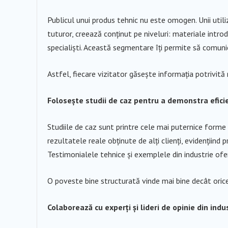
Publicul unui produs tehnic nu este omogen. Unii utiliz
tuturor, creează conținut pe niveluri: materiale intr
specialiști. Această segmentare îți permite să comunici
Astfel, fiecare vizitator găsește informația potrivită 
Folosește studii de caz pentru a demonstra eficie
Studiile de caz sunt printre cele mai puternice form
rezultatele reale obținute de alți clienți, evidențiind p
Testimonialele tehnice și exemplele din industrie ofer
O poveste bine structurată vinde mai bine decât orice
Colaborează cu experți și lideri de opinie din indu