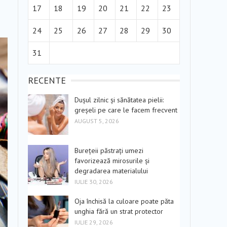
17
18
19
20
21
22
23
24
25
26
27
28
29
30
31
RECENTE
Dușul zilnic și sănătatea pielii:
greșeli pe care le facem frecvent
AUGUST 5, 2026
Burețeii păstrați umezi
favorizează mirosurile și
degradarea materialului
IULIE 30, 2026
Oja închisă la culoare poate păta
unghia fără un strat protector
IULIE 29, 2026