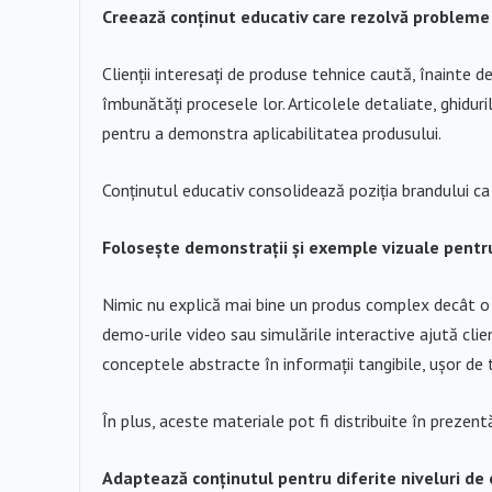
Creează conținut educativ care rezolvă probleme
Clienții interesați de produse tehnice caută, înainte
îmbunătăți procesele lor. Articolele detaliate, ghiduri
pentru a demonstra aplicabilitatea produsului.
Conținutul educativ consolidează poziția brandului ca 
Folosește demonstrații și exemple vizuale pentru 
Nimic nu explică mai bine un produs complex decât o d
demo-urile video sau simulările interactive ajută cli
conceptele abstracte în informații tangibile, ușor de t
În plus, aceste materiale pot fi distribuite în prezent
Adaptează conținutul pentru diferite niveluri de 