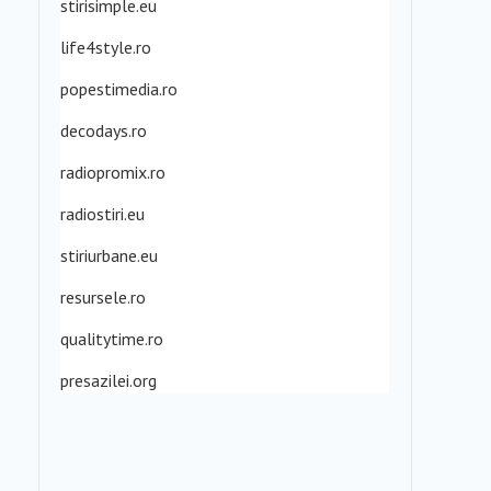
stirisimple.eu
life4style.ro
popestimedia.ro
decodays.ro
radiopromix.ro
radiostiri.eu
stiriurbane.eu
resursele.ro
qualitytime.ro
presazilei.org