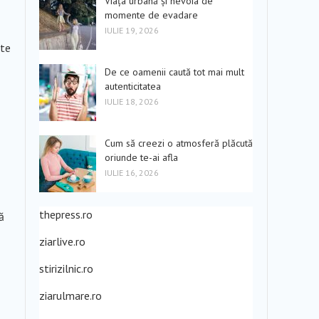
Viața urbană și nevoia de
momente de evadare
IULIE 19, 2026
ate
De ce oamenii caută tot mai mult
autenticitatea
IULIE 18, 2026
Cum să creezi o atmosferă plăcută
oriunde te-ai afla
IULIE 16, 2026
thepress.ro
ă
ziarlive.ro
stirizilnic.ro
ziarulmare.ro