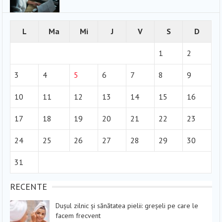
L
Ma
Mi
J
V
S
D
1
2
3
4
5
6
7
8
9
10
11
12
13
14
15
16
17
18
19
20
21
22
23
24
25
26
27
28
29
30
31
RECENTE
Dușul zilnic și sănătatea pielii: greșeli pe care le
facem frecvent