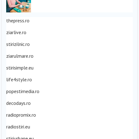
thepress.ro
ziarlive.ro
stirizilnic.ro
ziarulmare.ro
stirisimple.eu
life4style.ro
popestimedia.ro
decodays.ro
radiopromix.ro
radiostiri.eu
stiriurbane.eu