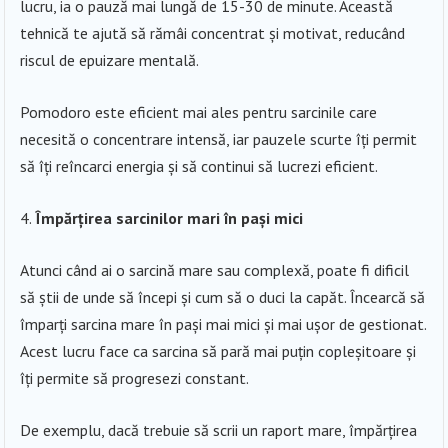
lucru, ia o pauză mai lungă de 15-30 de minute. Această
tehnică te ajută să rămâi concentrat și motivat, reducând
riscul de epuizare mentală.
Pomodoro este eficient mai ales pentru sarcinile care
necesită o concentrare intensă, iar pauzele scurte îți permit
să îți reîncarci energia și să continui să lucrezi eficient.
Împărțirea sarcinilor mari în pași mici
Atunci când ai o sarcină mare sau complexă, poate fi dificil
să știi de unde să începi și cum să o duci la capăt. Încearcă să
împarți sarcina mare în pași mai mici și mai ușor de gestionat.
Acest lucru face ca sarcina să pară mai puțin copleșitoare și
îți permite să progresezi constant.
De exemplu, dacă trebuie să scrii un raport mare, împărțirea