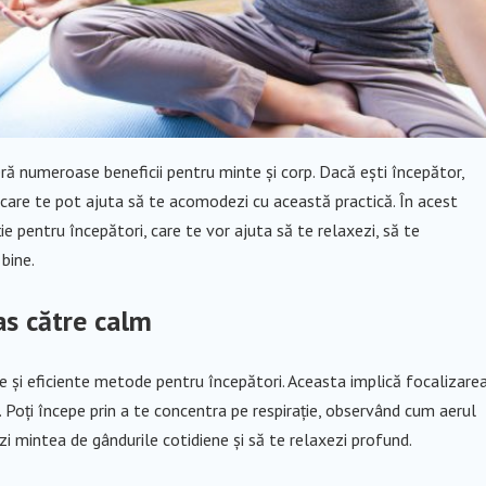
eră numeroase beneficii pentru minte și corp. Dacă ești începător,
le care te pot ajuta să te acomodezi cu această practică. În acest
e pentru începători, care te vor ajuta să te relaxezi, să te
bine.
as către calm
e și eficiente metode pentru începători. Aceasta implică focalizare
e. Poți începe prin a te concentra pe respirație, observând cum aerul
erezi mintea de gândurile cotidiene și să te relaxezi profund.