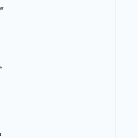
ar
e
t