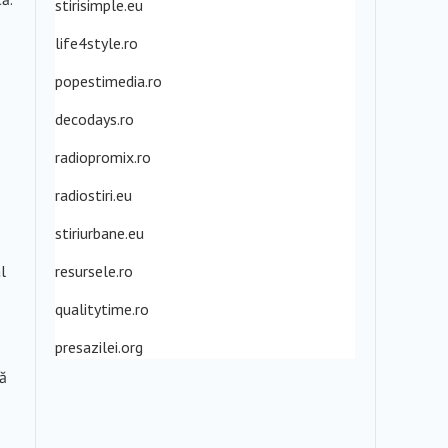
stirisimple.eu
life4style.ro
popestimedia.ro
decodays.ro
radiopromix.ro
radiostiri.eu
stiriurbane.eu
resursele.ro
l
qualitytime.ro
presazilei.org
ră