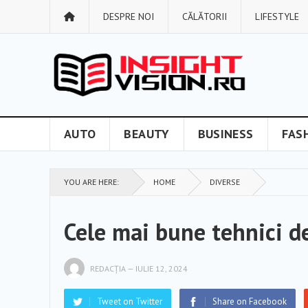
DESPRE NOI
CĂLĂTORII
LIFESTYLE
AUTO
BEAUTY
BUSINESS
FAS
YOU ARE HERE:
HOME
DIVERSE
Cele mai bune tehnici d
REDACȚIA
—
IULIE 12, 2024
Tweet on Twitter
Share on Facebook