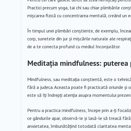
Practici precum yoga, tai chi sau chiar plimbările con
mișcarea fizică cu concentrarea mentală, creând un ech
În timpul unei plimbări conștiente, de exemplu, încearc
corp, sunetele din jur și mișcările naturale ale respiraț
de a te conecta profund cu mediul înconjurător.
Meditația mindfulness: puterea 
Mindfulness, sau meditația conștientă, este o tehnic
fără a judeca. Aceasta poate fi practicată oriunde și 
este să îți îndrepți atenția asupra momentului prezent,
Pentru a practica mindfulness, începe prin a-ți focaliz
ce gândurile apar, observă-le și lasă-le să treacă făr
anxietatea, îmbunătățind totodată claritatea mentală