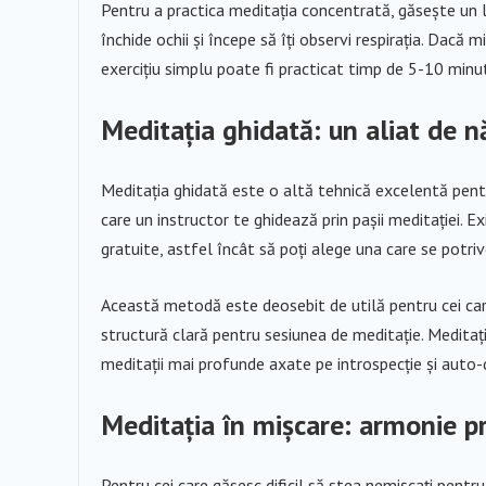
Pentru a practica meditația concentrată, găsește un loc
închide ochii și începe să îți observi respirația. Dacă 
exercițiu simplu poate fi practicat timp de 5-10 minute
Meditația ghidată: un aliat de 
Meditația ghidată este o altă tehnică excelentă pentr
care un instructor te ghidează prin pașii meditației. E
gratuite, astfel încât să poți alege una care se potri
Această metodă este deosebit de utilă pentru cei care
structură clară pentru sesiunea de meditație. Meditații
meditații mai profunde axate pe introspecție și auto-
Meditația în mișcare: armonie p
Pentru cei care găsesc dificil să stea nemișcați pentr