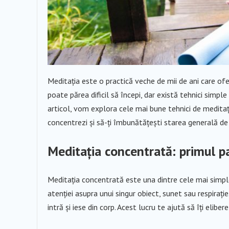
Meditația este o practică veche de mii de ani care of
poate părea dificil să începi, dar există tehnici simp
articol, vom explora cele mai bune tehnici de meditați
concentrezi și să-ți îmbunătățești starea generală de 
Meditația concentrată: primul p
Meditația concentrată este una dintre cele mai simpl
atenției asupra unui singur obiect, sunet sau respirați
intră și iese din corp. Acest lucru te ajută să îți elib