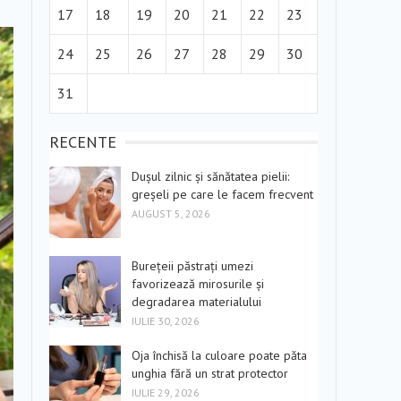
17
18
19
20
21
22
23
24
25
26
27
28
29
30
31
RECENTE
Dușul zilnic și sănătatea pielii:
greșeli pe care le facem frecvent
AUGUST 5, 2026
Burețeii păstrați umezi
favorizează mirosurile și
degradarea materialului
IULIE 30, 2026
Oja închisă la culoare poate păta
unghia fără un strat protector
IULIE 29, 2026