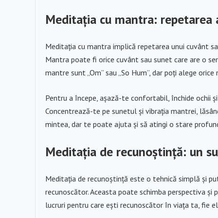
Meditația cu mantra: repetarea 
Meditația cu mantra implică repetarea unui cuvânt sau 
Mantra poate fi orice cuvânt sau sunet care are o sem
mantre sunt „Om” sau „So Hum”, dar poți alege orice re
Pentru a începe, așază-te confortabil, închide ochii ș
Concentrează-te pe sunetul și vibrația mantrei, lăsân
mintea, dar te poate ajuta și să atingi o stare profun
Meditația de recunoștință: un su
Meditația de recunoștință este o tehnică simplă și put
recunoscător. Aceasta poate schimba perspectiva și po
lucruri pentru care ești recunoscător în viața ta, fie e