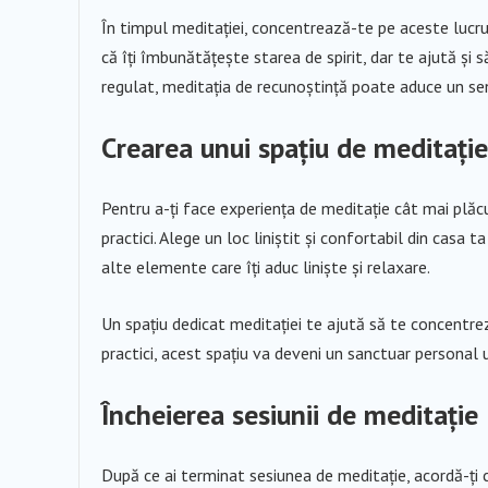
În timpul meditației, concentrează-te pe aceste lucru
că îți îmbunătățește starea de spirit, dar te ajută și s
regulat, meditația de recunoștință poate aduce un sen
Crearea unui spațiu de meditație
Pentru a-ți face experiența de meditație cât mai plăcu
practici. Alege un loc liniștit și confortabil din casa 
alte elemente care îți aduc liniște și relaxare.
Un spațiu dedicat meditației te ajută să te concentrez
practici, acest spațiu va deveni un sanctuar personal u
Încheierea sesiunii de meditație
După ce ai terminat sesiunea de meditație, acordă-ți