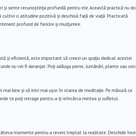
ri și simte recunoștința profundă pentru ele. Această practică nu do
ă cultivi o atitudine pozitivă și deschisă față de viață. Practicată
timent profund de fericire și mulțumire.
tă și eficientă, este important să creezi un spațiu dedicat acestei
ta unde nu vei fi deranjat. Poți adăuga perne, lumânări, plante sau oric
i mai bine și să intri mai ușor în starea de meditație. Pe măsură ce
nde te poți retrage pentru a-ți reîncărca mintea și sufletul.
 câteva momente pentru a reveni treptat la realitate. Deschide înce