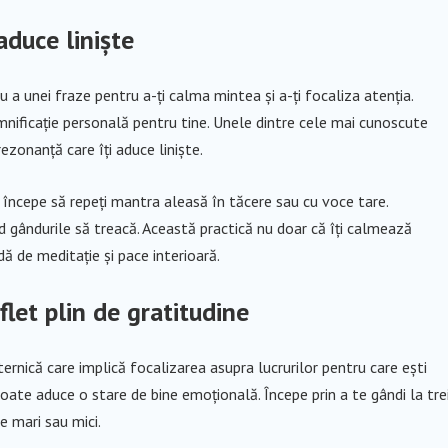
aduce liniște
a unei fraze pentru a-ți calma mintea și a-ți focaliza atenția.
nificație personală pentru tine. Unele dintre cele mai cunoscute
zonanță care îți aduce liniște.
i începe să repeți mantra aleasă în tăcere sau cu voce tare.
d gândurile să treacă. Această practică nu doar că îți calmează
dă de meditație și pace interioară.
flet plin de gratitudine
ernică care implică focalizarea asupra lucrurilor pentru care ești
ate aduce o stare de bine emoțională. Începe prin a te gândi la tre
le mari sau mici.