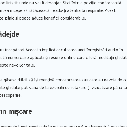
 liniștit unde nu vei fi deranjat. Stai într-o poziție confortabilă,
mintea începe să rătăcească, readu-ți atenția la respirație. Acest
 zilnic și poate aduce beneficii considerabile.
nădejde
u începători. Aceasta implică ascultarea unei înregistrări audio în
xistă numeroase aplicații și resurse online care oferă meditații ghida
vește nevoilor tale.
 găsesc dificil să își mențină concentrarea sau care au nevoie de o
le ghidate pot varia de la exerciții de relaxare și vizualizare până la
descoperire.
rin mișcare
u perioade lungi, meditația în mișcare poate fi o alternativă excelent