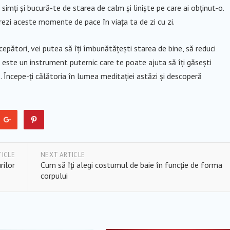
 simți și bucură-te de starea de calm și liniște pe care ai obținut-o.
rezi aceste momente de pace în viața ta de zi cu zi.
epători, vei putea să îți îmbunătățești starea de bine, să reduci
a este un instrument puternic care te poate ajuta să îți găsești
ă. Începe-ți călătoria în lumea meditației astăzi și descoperă
TICLE
NEXT ARTICLE
rilor
Cum să îți alegi costumul de baie în funcție de forma
corpului