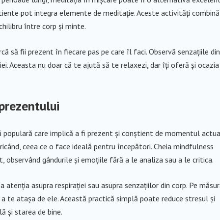
știente pot integra elemente de meditație. Aceste activități combină
ilibru între corp și minte.
ă să fii prezent în fiecare pas pe care îl faci. Observă senzațiile din
iei. Aceasta nu doar că te ajută să te relaxezi, dar îți oferă și ocazia
prezentului
ă populară care implică a fi prezent și conștient de momentul actua
oricând, ceea ce o face ideală pentru începători. Cheia mindfulness
 observând gândurile și emoțiile fără a le analiza sau a le critica.
a atenția asupra respirației sau asupra senzațiilor din corp. Pe măsu
ă a te atașa de ele. Această practică simplă poate reduce stresul și
 și starea de bine.