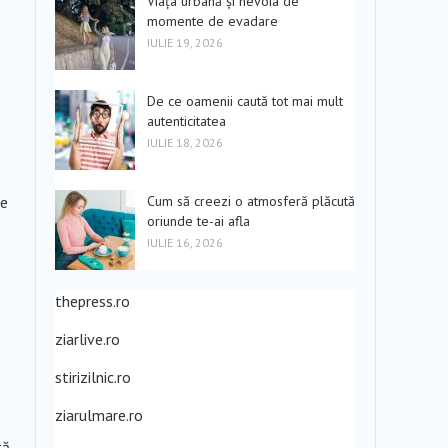
Viața urbană și nevoia de
momente de evadare
IULIE 19, 2026
De ce oamenii caută tot mai mult
autenticitatea
IULIE 18, 2026
Cum să creezi o atmosferă plăcută
te
oriunde te-ai afla
IULIE 16, 2026
thepress.ro
ziarlive.ro
stirizilnic.ro
ziarulmare.ro
ă.