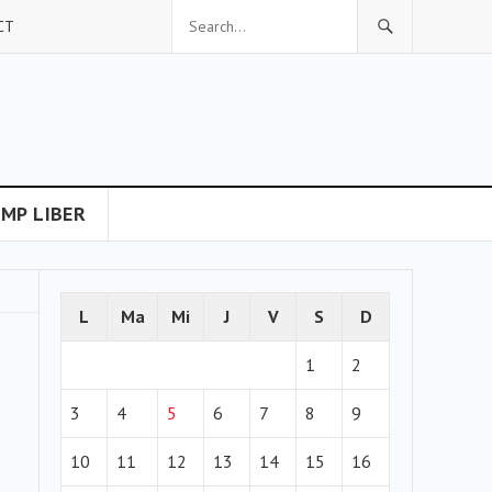
CT
IMP LIBER
L
Ma
Mi
J
V
S
D
1
2
3
4
5
6
7
8
9
10
11
12
13
14
15
16