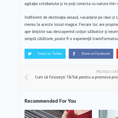
agitația cotidianului și te poți conecta cu natura înt
Indiferent de destinația aleasă, vacanțele pe râuri și l
mereu la aceste locuri magice. Fiecare loc are propria 
ape liniștite sau descoperind colțuri sălbatice și neu
simplă călătorie, poate fi o experiență transformatoa
Tweet on Twitter
Share on Facebook
PREVIOUS AR
Cum să folosești TikTok pentru a promova pr
Recommended For You