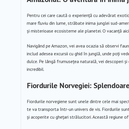
Pentru cei care caută o experiență cu adevărat exoti
mare fluviu din lume, străbate inima junglei sud-amer
și misterioase ecosisteme ale planetei. O vacanță aic
Navigând pe Amazon, vei avea ocazia să observi fauna ș
includ adesea excursii cu ghid în junglă, unde poți vede
dulce. Pe lângă frumusețea naturală, vei descoperi și
incredibil.
Fiordurile Norvegiei: Splendoar
Fiordurile norvegiene sunt unele dintre cele mai spec
te va transporta într-un univers de vis. Fiordurile sun
și acoperite cu ghețari strălucitori. Această regiune o