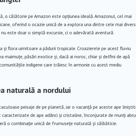
că, o călătorie pe Amazon este opțiunea ideală. Amazonul, cel mai
icane, oferind o ocazie unică de a explora una dintre cele mai diver
i nu este doar o simplă excursie, ci o adevărată aventură.
i flora uimitoare a pădurii tropicale. Croazierele pe acest fluviu
a maimuțe, păsări exotice și, dacă ai noroc, chiar și delfini de apă
 comunitățile indigene care trăiesc în armonie cu acest mediu
ea naturală a nordului
taculoase peisaje de pe planetă, iar o vacanță pe aceste ape liniștit
t caracterizate de ape adânci și cristaline, înconjurate de munți abru
feră o combinație unică de frumusețe naturală și sălbăticie.