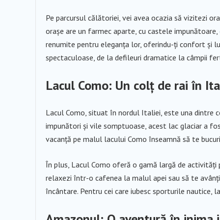
Pe parcursul călătoriei, vei avea ocazia să vizitezi o
orașe are un farmec aparte, cu castele impunătoare, c
renumite pentru eleganța lor, oferindu-ți confort și lu
spectaculoase, de la defileuri dramatice la câmpii fert
Lacul Como: Un colț de rai în Ita
Lacul Como, situat în nordul Italiei, este una dintre c
impunători și vile somptuoase, acest lac glaciar a fost,
vacanță pe malul lacului Como înseamnă să te bucuri d
În plus, Lacul Como oferă o gamă largă de activități pe
relaxezi într-o cafenea la malul apei sau să te avânți
încântare. Pentru cei care iubesc sporturile nautice, l
Amazonul: O aventură în inima j