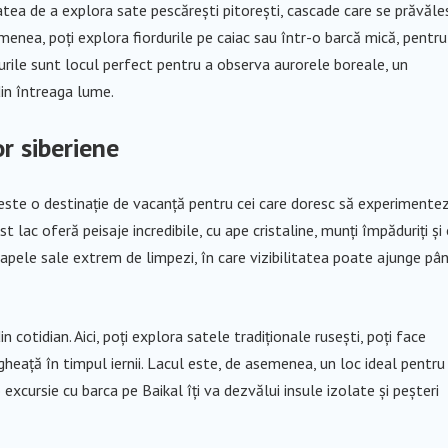
itatea de a explora sate pescărești pitorești, cascade care se prăvăle
menea, poți explora fiordurile pe caiac sau într-o barcă mică, pentru
rdurile sunt locul perfect pentru a observa aurorele boreale, un
in întreaga lume.
or siberiene
, este o destinație de vacanță pentru cei care doresc să experimente
t lac oferă peisaje incredibile, cu ape cristaline, munți împăduriți și
 apele sale extrem de limpezi, în care vizibilitatea poate ajunge pâ
cotidian. Aici, poți explora satele tradiționale rusești, poți face
gheață în timpul iernii. Lacul este, de asemenea, un loc ideal pentru
o excursie cu barca pe Baikal îți va dezvălui insule izolate și peșteri