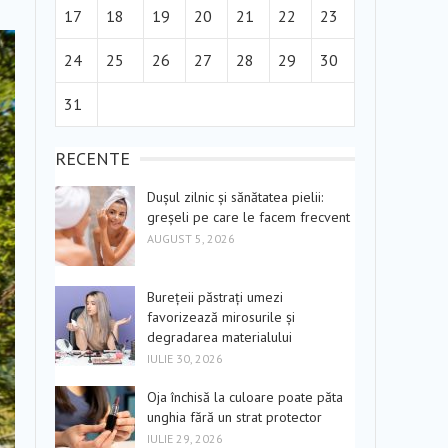
17
18
19
20
21
22
23
24
25
26
27
28
29
30
31
RECENTE
Dușul zilnic și sănătatea pielii:
greșeli pe care le facem frecvent
AUGUST 5, 2026
Burețeii păstrați umezi
favorizează mirosurile și
degradarea materialului
IULIE 30, 2026
Oja închisă la culoare poate păta
unghia fără un strat protector
IULIE 29, 2026