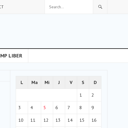
CT
IMP LIBER
L
Ma
Mi
J
V
S
D
1
2
3
4
5
6
7
8
9
10
11
12
13
14
15
16