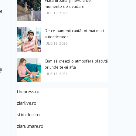
Viața urbană și nevoia de
momente de evadare
te
IULIE 19, 2026
De ce oamenii caută tot mai mult
autenticitatea
IULIE 18, 2026
Cum să creezi o atmosferă plăcută
oriunde te-ai afla
ți
IULIE 16, 2026
thepress.ro
ziarlive.ro
stirizilnic.ro
ziarulmare.ro