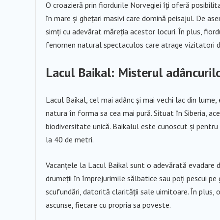
O croazieră prin fiordurile Norvegiei îți oferă posibil
în mare și ghețari masivi care domină peisajul. De ase
simți cu adevărat măreția acestor locuri. În plus, fio
fenomen natural spectaculos care atrage vizitatori d
Lacul Baikal: Misterul adâncuril
Lacul Baikal, cel mai adânc și mai vechi lac din lume
natura în forma sa cea mai pură. Situat în Siberia, aces
biodiversitate unică. Baikalul este cunoscut și pentru
la 40 de metri.
Vacanțele la Lacul Baikal sunt o adevărată evadare din 
drumeții în împrejurimile sălbatice sau poți pescui pe 
scufundări, datorită clarității sale uimitoare. În plus, 
ascunse, fiecare cu propria sa poveste.