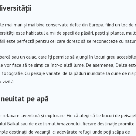
versității
le mai mari și mai bine conservate delte din Europa, fiind un loc de 
sității este habitatul a mii de specii de păsări, pești și plante, mul
ării este perfectă pentru cei care doresc să se reconecteze cu natur
rcă sau un caiac, care îți permite să ajungi în locuri greu accesibile
i te vor face să te simți ca într-o altă lume. De asemenea, Delta est
fotografie. Cu peisaje variate, de la păduri inundate la dune de nisip
 vizită.
 neuitat pe apă
e relaxare, aventură și explorare. Fie că alegi să te bucuri de peisaje
ului Baikal sau de exotismul Amazonului, fiecare destinație promite
ple destinații de vacanță, ci adevărate refugii unde poți scăpa de