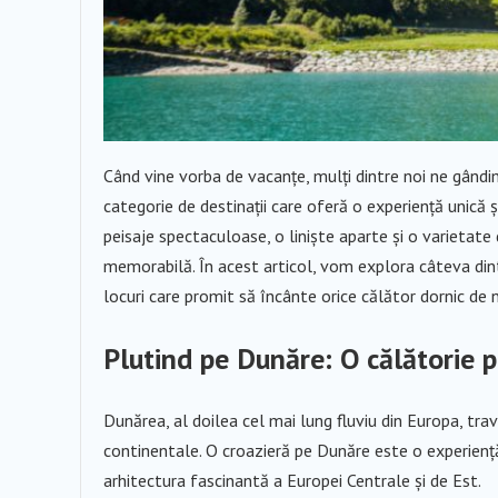
Când vine vorba de vacanțe, mulți dintre noi ne gândi
categorie de destinații care oferă o experiență unică ș
peisaje spectaculoase, o liniște aparte și o varietat
memorabilă. În acest articol, vom explora câteva dintr
locuri care promit să încânte orice călător dornic de n
Plutind pe Dunăre: O călătorie p
Dunărea, al doilea cel mai lung fluviu din Europa, tra
continentale. O croazieră pe Dunăre este o experiență d
arhitectura fascinantă a Europei Centrale și de Est.