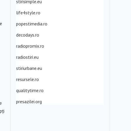
stirisimple.eu
life4style.ro
se
popestimedia.ro
decodays.ro
radiopromix.ro
radiostiri.eu
stiriurbane.eu
resursele.ro
qualitytime.ro
presazilei.org
e
pți