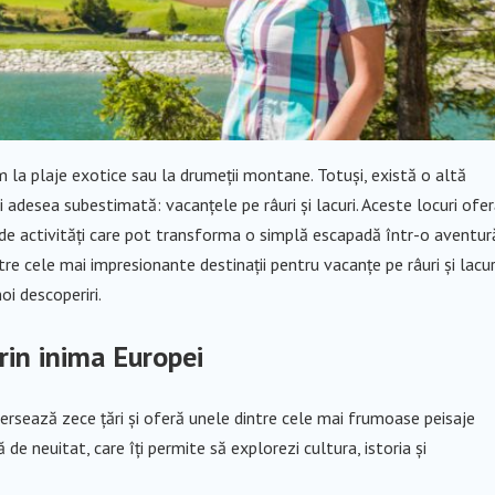
m la plaje exotice sau la drumeții montane. Totuși, există o altă
i adesea subestimată: vacanțele pe râuri și lacuri. Aceste locuri ofe
e de activități care pot transforma o simplă escapadă într-o aventur
e cele mai impresionante destinații pentru vacanțe pe râuri și lacur
oi descoperiri.
rin inima Europei
versează zece țări și oferă unele dintre cele mai frumoase peisaje
e neuitat, care îți permite să explorezi cultura, istoria și