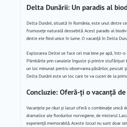
Delta Dunării: Un paradis al biodi
Delta Dunării, situată în România, este unul dintre ce
frumusețe naturală deosebită. Acest paradis al biodiver
dintre ele fiind unice în lume. O vacanță în Delta Dun
Explorarea Deltei se face cel mai bine pe apă, într-o ba
Plimbările prin canalele înguste și printre stufărișur
un loc minunat pentru observarea păsărilor, pescuit și 
Delta Dunării este un loc care te va cuceri de la prima
Concluzie: Oferă-ți o vacanță de
Vacanțele pe râuri și lacuri oferă o combinație unică d
dramatice ale fiordurilor norvegiene, de misterul Lac
experiență memorabilă. Aceste locuri nu sunt doar sim