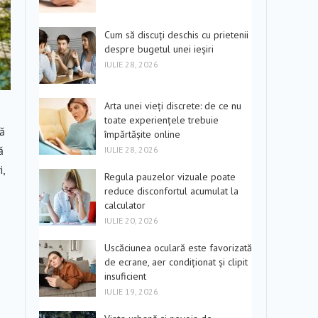
Cum să discuți deschis cu prietenii
despre bugetul unei ieșiri
IULIE 28, 2026
Arta unei vieți discrete: de ce nu
toate experiențele trebuie
ră
împărtășite online
ă
IULIE 28, 2026
i,
Regula pauzelor vizuale poate
reduce disconfortul acumulat la
calculator
IULIE 20, 2026
Uscăciunea oculară este favorizată
de ecrane, aer condiționat și clipit
insuficient
IULIE 19, 2026