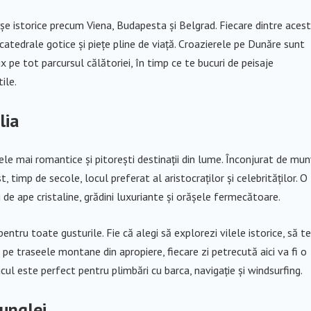
rașe istorice precum Viena, Budapesta și Belgrad. Fiecare dintre aces
atedrale gotice și piețe pline de viață. Croazierele pe Dunăre sunt
x pe tot parcursul călătoriei, în timp ce te bucuri de peisaje
ile.
lia
ele mai romantice și pitorești destinații din lume. Înconjurat de mun
 timp de secole, locul preferat al aristocraților și celebrităților. O
e ape cristaline, grădini luxuriante și orășele fermecătoare.
ntru toate gusturile. Fie că alegi să explorezi vilele istorice, să te
 pe traseele montane din apropiere, fiecare zi petrecută aici va fi o
acul este perfect pentru plimbări cu barca, navigație și windsurfing.
unglei