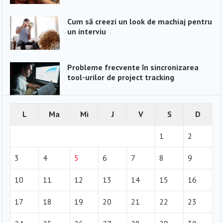
Cum să creezi un look de machiaj pentru
un interviu
Probleme frecvente în sincronizarea
tool-urilor de project tracking
L
Ma
Mi
J
V
S
D
1
2
3
4
5
6
7
8
9
10
11
12
13
14
15
16
17
18
19
20
21
22
23