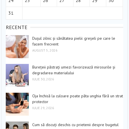
24
25
26
27
28
29
30
31
RECENTE
Dușul zilnic și sănătatea pielii: greșeli pe care le
facem frecvent
AUGUST 5, 2026
Burețeii păstrați umezi favorizează mirosurile și
degradarea materialului
IULIE 30, 2026
Oja închisă la culoare poate păta unghia fără un strat
protector
IULIE 29, 2026
Cum să discuți deschis cu prietenii despre bugetul