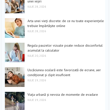
unei ieșiri
IULIE 28, 2026
Arta unei vieți discrete: de ce nu toate experiențele
trebuie împărtășite online
IULIE 28, 2026
Regula pauzelor vizuale poate reduce disconfortul
acumulat la calculator
IULIE 20, 2026
Uscăciunea oculară este favorizată de ecrane, aer
condiționat și clipit insuficient
IULIE 19, 2026
Viața urbană și nevoia de momente de evadare
IULIE 19, 2026