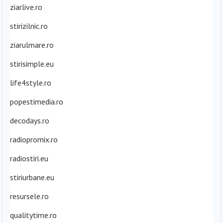
ziarlive.ro
stirizilnic.ro
ziarulmare.ro
stirisimple.eu
life4style.ro
popestimedia.ro
decodays.ro
radiopromix.ro
radiostiri.eu
stiriurbane.eu
resursele.ro
qualitytime.ro