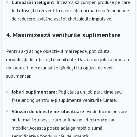
Cumpără inteligent
: Încearcă să cumperi produse pe care
le folosești frecvent în cantități mai mari sau în perioade
de reducere, evitând astfel cheltuielile impulsive.
4.
Maximizează veniturile suplimentare
Pentru a-ți atinge obiectivul mai repede, poți căuta
modalități de a-ți crește veniturile. Dacă ai un job cu program
fix, poate fi necesar să te gândești la opțiuni de venit
suplimentar.
Joburi suplimentare
: Poți căuta un job part-time sau
freelancing pentru a-ți suplimenta veniturile lunare.
Vânzări de obiecte nefolositoare
: Vinde lucruri pe care
nu le mai folosești, cum ar fi haine, electronice sau
mobilier. Aceasta poate adăuga rapid o sumă
semnificativă fondului tău de urgență.