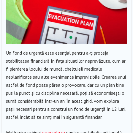
Un fond de urgență este esențial pentru a-ți proteja
stabilitatea financiară în fața situațiilor neprevăzute, cum ar
fi pierderea locului de muncă, cheltuieli medicale
neplanificate sau alte evenimente imprevizibile. Crearea unui
astfel de fond poate părea o provocare, dar cu un plan bine
pus la punct și cu disciplina necesară, poți să economisești o
sumă considerabilă într-un an. În acest ghid, vom explora
pașii necesari pentru a construi un fond de urgență în 12 luni,
astfel încât să te simți mai în siguranță financiar.
Mulțumim echipei
resursele.ro
pentru contribuția editorială.