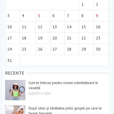
1
2
3
4
5
6
7
8
9
10
11
12
13
14
15
16
17
18
19
20
21
22
23
24
25
26
27
28
29
30
31
RECENTE
Cum te îmbraci pentru vreme schimbătoare în
vacanță
AUGUST 9, 2026
Dușul zilnic și sănătatea pielii: greșeli pe care le
facem frecvent